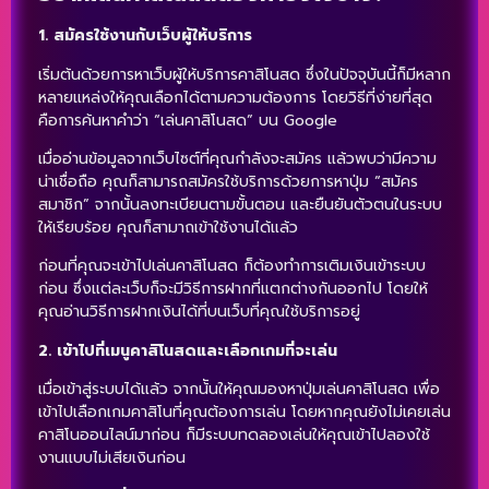
1. สมัครใช้งานกับเว็บผู้ให้บริการ
เริ่มต้นด้วยการหาเว็บผู้ให้บริการคาสิโนสด ซึ่งในปัจจุบันนี้ก็มีหลาก
หลายแหล่งให้คุณเลือกได้ตามความต้องการ โดยวิธีที่ง่ายที่สุด
คือการค้นหาคำว่า “เล่นคาสิโนสด” บน Google
เมื่ออ่านข้อมูลจากเว็บไซต์ที่คุณกำลังจะสมัคร แล้วพบว่ามีความ
น่าเชื่อถือ คุณก็สามารถสมัครใช้บริการด้วยการหาปุ่ม “สมัคร
สมาชิก” จากนั้นลงทะเบียนตามขั้นตอน และยืนยันตัวตนในระบบ
ให้เรียบร้อย คุณก็สามาถเข้าใช้งานได้แล้ว
ก่อนที่คุณจะเข้าไปเล่นคาสิโนสด ก็ต้องทำการเติมเงินเข้าระบบ
ก่อน ซึ่งแต่ละเว็บก็จะมีวิธีการฝากที่แตกต่างกันออกไป โดยให้
คุณอ่านวิธีการฝากเงินได้ที่บนเว็บที่คุณใช้บริการอยู่
2. เข้าไปที่เมนูคาสิโนสดและเลือกเกมที่จะเล่น
เมื่อเข้าสู่ระบบได้แล้ว จากน้ันให้คุณมองหาปุ่มเล่นคาสิโนสด เพื่อ
เข้าไปเลือกเกมคาสิโนที่คุณต้องการเล่น โดยหากคุณยังไม่เคยเล่น
คาสิโนออนไลน์มาก่อน ก็มีระบบทดลองเล่นให้คุณเข้าไปลองใช้
งานแบบไม่เสียเงินก่อน