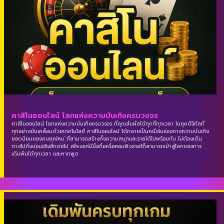
คาสิโนออนไลน์ โลกแห่งความบันเทิงครบวงจร
คาสิโนออนไลน์ โลกแห่งความบันเทิงครบวงจร ที่คุณสัมผัสได้ทุกที่ทุกเวลา ในยุคดิจิทัลที่
ทุกอย่างขับเคลื่อนด้วยเทคโนโลยี คาสิโนออนไลน์ ได้กลายเป็นหนึ่งในช่องทางความบันเทิง
ยอดนิยมของคนยุคใหม่ ที่สามารถสร้างทั้งความสนุกและรายได้ไปพร้อมกัน ไม่ต้องเดิน
ทางไปถึงบ่อนจริงอีกต่อไป เพียงแค่มีมือถือหรือคอมพิวเตอร์ก็สามารถเข้าสู่โลกของการ
เดิมพันได้ทุกเวลา และหากพูด