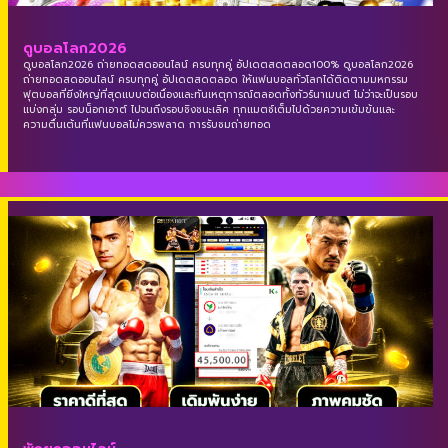
ดูบอลโลก2026
ดูบอลโลก2026 ถ่ายทอดสดออนไลน์ ครบทุกคู่ อัปเดตสดตลอด100% ดูบอลโลก2026
ถ่ายทอดสดออนไลน์ ครบทุกคู่ อัปเดตสดตลอด ให้แฟนบอลทั่วโลกได้ติดตามมหกรรม
ฟุตบอลที่ยิ่งใหญ่ที่สุดแบบต่อเนื่องและทันเหตุการณ์ตลอดทั้งทัวร์นาเมนต์ ไม่ว่าจะเป็นรอบ
แบ่งกลุ่ม รอบน็อกเอาต์ ไปจนถึงรอบชิงชนะเลิศ ทุกแมตช์เต็มไปด้วยความเข้มข้นและ
ความตื่นเต้นที่แฟนบอลไม่ควรพลาด การรับชมถ่ายทอด