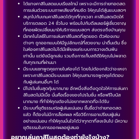
ได้แทงคาสิโนสดแบบเรียลไทม์ เพราะจะมีการถ่ายทอดสด
การเล่นด้วยระบบภาพเสียงที่คมชัด ให้คุณได้ลุ้นแบบสดๆ
สนุกไปกับเกมคาสิโนสดได้ทุกที่ทุกเวลา คาสิโนสดเปิดให้
บริการตลอด 24 ชั่วโมง พร้อมไปกับดีลเลอร์ผู้เชี่ยวชาญ
ที่คอยผัดเปลี่ยนมาให้บริการแบบสดๆ ส่งตรงถึงบ้านคุณ
มีเทคโนโลยีในการเล่นคาสิโนสดที่สุดยอด ตัวห้องเกม
ต่างๆ ถูกออกแบบให้มีรูปลักษณ์ที่สวยงาม น่าตื่นเต้น ซึ่ง
ในห้องคาสิโนสดไม่ได้มีเพียงแค่ระบบการวางเดินพัน
เท่านั้น แต่ยังมีลูกเล่น รวมถึงการเก็บสถิติให้คุณไม่พลาด
กับทุกเกมที่ผ่านมา
มีระบบแชทพูดคุยภายในห้องได้ โดยไม่ต้องกลัวว่าจะเหงา
เพราะคาสิโนสดมีระบบแชท ให้คุณสามารถพูดคุยโต้ตอบ
กับผู้เล่นคนอื่นๆ ได้
มีโปรโมชั่นสุดคุ้มมากมาย อีกหนึ่งสิ่งดึงดูดใจให้การเล่นคา
สิโนสดไม่มีเบื่อ นั่นคือเรื่องของโปรโมชั่น หรือฟรีโบนัส
มากมาย ที่ทำให้คุณต้องไม่อยากพลาดที่จะได้รับ
มีระบบที่ยุติธรรมต่อผู้เล่นแน่นอน ขึ้นชื่อว่าถ่ายทอดสด
แล้ว ก็ต้องไม่มีการล็อคผล หรือวิธีการเอาเปรียบผู้เล่น
อย่างแน่นอน ทำให้คุณมั่นใจได้ว่าทุกตาที่ลงเงินไป มีความ
ยุติธรรมในการออกผลอยู่เสมอ
อยากเล่นคาสิโนสดต้องทำยังไงบ้าง?