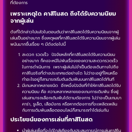
ที่ต้องการ
เพราะเหตุใด คาสิโนสด ถึงได้รับความนิยม
จากผู้เล่น
ดังที่ได้กล่าวไปแล้วในตอนต้นว่าคาสิโนสดได้รับความนิยมจากผู้
เล่นเป็นอย่างมาก ซึ่งเหตุผลที่คาสิโนสดได้รับความนิยมจากผู้เล่น
พนันมากขึ้นเรื่อย ๆ มีดังต่อไปนี้
สะดวก รวดเร็ว ปัจจัยหลักที่คาสิโนสดได้รับความนิยม
อย่างมาก ก็คงจะหนีไม่พ้นเรื่องของความสะดวกรวดเร็ว
ในการดำเนินการ เพราะผู้เล่นไม่จำเป็นต้องเดินทางไปถึง
คาสิโนจริงที่ต่างประเทศแต่อย่างใด ไม่ว่าจะอยู่ที่ไหนหรือ
ทำอะไรอยู่ก็สามารถเริ่มต้นเดิมพันบนคาสิโนสดได้ทันที
มีเกมหลากหลายชนิด อีกหนึ่งปัจจัยที่ทำให้คาสิโนสดได้รับ
ความนิยม คือ ความหลากหลายของเกมการเดิมพัน ซึ่งผู้
เล่นสามารถเลือกเดิมพันได้ตามต้องการ ไม่ว่าจะเป็นเกมบา
คาร่า, รูเล็ต, เสือมังกร หรือหากต้องการที่จะเพลิดเพลิน
กับการเดิมพันสล็อตออนไลน์ก็สามารถทำได้เช่นกัน
ประโยชน์ของการเล่นที่คาสิโนสด
นำผู้เล่นเพื่อที่จะได้ใกล้เคียงกับประสบการณ์การเล่นคาสิโน