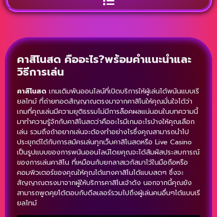
คาสิโนสด คืออะไร?พร้อมคำแนะนำและ
วิธีการเล่น
คาสิโนสด
เกมเดิมพันออนไลน์ที่เปิดบริการให้ผู้เล่นได้พนันแบบเรี
ยลไทม์ ที่ถ่ายทอดสัญญาณตรงมาจากคาสิโนให้คุณมั่นใจได้ว่า
เกมที่คุณเล่นมีความยุติธรรมไม่มีการล็อคผลแน่นอนในบทความนี้
มาทำความรู้จักกับคาสิโนสดว่าคืออะไรมีเกมอะไรบ้างให้คุณเลือก
เล่น รวมถึงถ้าอยากเล่นจะต้องทำอย่างไรซึ่งคุณสามารถนำไป
ประยุกต์ได้กับการสมัครเล่นทุกเว็บคาสิโนสดหรือ Live Casino
เป็นรูปแบบของการพนันออนไลน์โดยคุณจะได้สัมผัสประสบการณ์
ของการเล่นคาสิโน ที่เหมือนกับยกลาสเวกัสมาไว้ในมือถือหรือ
คอมพิวเตอร์ของคุณให้คุณได้แทงคาสิโนได้แบบสดๆ ซึ่งจะ
สัญญาณตรงมาจากผู้ให้บริการคาสิโนเจ้าดัง นอกจากนี้คุณยัง
สามารถพูดคุยโต้ตอบกับดีลเลอร์รวมไปถึงผู้เล่นคนอื่นๆได้แบบเรี
ยลไทม์