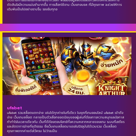
ติดตามการแข่งขันจากลีกชั้นนำทั่วโลก พร้อมข้อมูลสถิติและบทวิเคราะห์ที่ช่วยให้การ
ตัดสินใจมีความแม่นยำมากขึ้น การเลือกใช้งาน เว็บแทงบอล ที่มีคุณภาพ จะช่วยให้การ
เดิมพันเป็นไปอย่างราบรื่น รองรับทุกอ
ufabet
ufabet รวมสล็อตแตกง่าย เล่นได้ทุกค่ายในที่เดียว ในยุคที่เกมออนไลน์ ufabet เข้าถึง
ง่าย เว็บเกมสล็อต กลายเป็นตัวเลือกยอดนิยมของผู้เล่นที่ต้องการความสนุกและโอกาส
ทำกำไรในเวลาเดียวกัน เว็บที่ดีต้องตอบโจทย์ทั้งความหลากหลายของเกม ระบบที่เสถียร
และอัตราการจ่ายที่ยุติธรรม ซึ่งเว็บเกมสล็อตมาแรงในปัจจุบันได้รวบรวม เว็บสล็อต
คุณภาพจากค่ายดังไว้ครบ ไม่ว่าจะเป็น