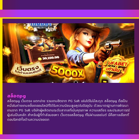
สล็อตpg
สล็อตpg เว็บตรง แตกง่าย รวมเกมฮิตจาก PG Soft เล่นได้ไม่มีสะดุด สล็อตpg ถือเป็น
หนึ่งในค่ายเกมสล็อตออนไลน์ที่ได้รับความนิยมสูงสุดในปัจจุบัน ด้วยมาตรฐานการพัฒนา
เกมจาก PG Soft บริษัทผู้ผลิตเกมระดับสากลที่เน้นคุณภาพ ความเสถียร และประสบการณ์
ผู้เล่นเป็นหลัก สำหรับผู้ที่กำลังมองหา เว็บตรงสล็อตpg ที่ไม่ผ่านเอเย่นต์ นี่คือทางเลือกที่
ตอบโจทย์ทั้งด้านความปลอดภ