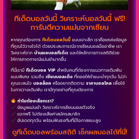
ทีเด็ดบอลวันนี้ วิเคราะห์บอลวันนี้ ฟรี!
การันตีความแม่นจากเซียน
หากคุณต้องการ
ทีเด็ดบอลวันนี้
แบบเจาะลึก เราคือแหล่งข้อมูล
ที่คุณไว้วางใจได้ ด้วยประสบการณ์จากเซียนบอลมืออาชีพ เรา
วิเคราะห์จาก
บ้านผลบอลทีเด็ด
และใช้หลักการทางสถิติช่วย
ให้การคาดการณ์แม่นยำมากขึ้น
ที่นี่เรามี
ทีเด็ดบอล VIP
สำหรับคนที่ต้องการแนวทางเดิมพัน
แบบพิเศษ รวมถึง
เซียนบอลเต็ง
ที่คอยให้คำแนะนำทุกวัน ไม่ว่า
คุณจะสนใจ
บอลล็อค
หรืออยากติดตาม
ราคาบอลไหล
เพื่อใช้
ในการวางเดิมพัน เรามีทุกอย่างที่คุณต้องการ
ทำไมต้องเลือกเรา?
ข้อมูลแม่นยำ วิเคราะห์จากเซียนบอลตัวจริง
แจกฟรี ไม่ต้องเสียค่าสมัครสมาชิก
อัปเดตทุกวัน พร้อมฟันธงทีมที่มีโอกาสชนะสูง
ดูทีเด็ดบอลพร้อมสถิติ เช็คผลบอลได้ที่นี่!