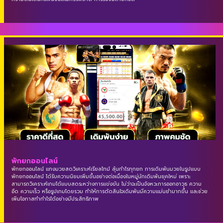
พักยกออนไลน์
พักยกออนไลน์ แทงมวยสดวิเคราะห์เรียลไทม์ ลุ้นกำไรทุกยก การเดิมพันมวยในรูปแบบ
พักยกออนไลน์ ได้รับความนิยมเพิ่มขึ้นอย่างต่อเนื่องในหมู่นักเดิมพันยุคใหม่ เพราะ
สามารถวิเคราะห์เกมได้แบบสดระหว่างการแข่งขัน ไม่ว่าจะเป็นจังหวะการออกอาวุธ ความ
อึด ความเร็ว หรือรูปเกมโดยรวม ทำให้การตัดสินใจเดิมพันมีความแม่นยำมากขึ้น และช่วย
เพิ่มโอกาสทำกำไรได้อย่างมีประสิทธิภาพ