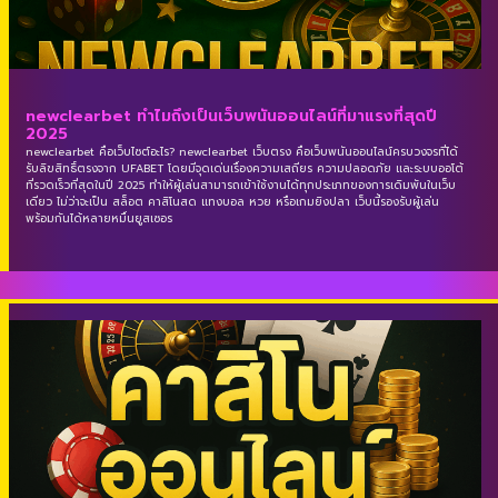
newclearbet ทำไมถึงเป็นเว็บพนันออนไลน์ที่มาแรงที่สุดปี
2025
newclearbet คือเว็บไซต์อะไร? newclearbet เว็บตรง คือเว็บพนันออนไลน์ครบวงจรที่ได้
รับลิขสิทธิ์ตรงจาก UFABET โดยมีจุดเด่นเรื่องความเสถียร ความปลอดภัย และระบบออโต้
ที่รวดเร็วที่สุดในปี 2025 ทำให้ผู้เล่นสามารถเข้าใช้งานได้ทุกประเภทของการเดิมพันในเว็บ
เดียว ไม่ว่าจะเป็น สล็อต คาสิโนสด แทงบอล หวย หรือเกมยิงปลา เว็บนี้รองรับผู้เล่น
พร้อมกันได้หลายหมื่นยูสเซอร