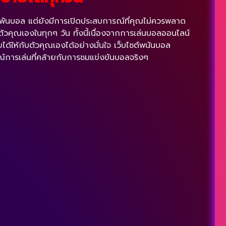
ิมพันบอล แต่ยังมีการเปิดประสบการณ์ที่คุณไม่ควรพลาด
ัวคุณเองในทุกๆ วัน ทั้งนี้เนื่องจากการเล่นบอลออนไลน์
ให้กับตัวคุณเองได้อย่างมั่นใจ เว็บไซต์พนันบอล
์การเล่นที่คล้ายกับการชมแข่งขันบอลจริงๆ