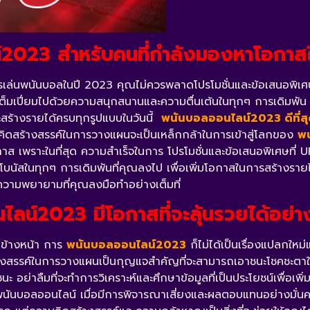
2023 สำหรับคนที่กำลังมองหาโอกาสใ
เล่นพนันบอลในปี 2023 คุณไม่ควรพลาดโปรโมชั่นและข้อเสนอพิเศษ
มเปี่ยมไปด้วยความสนุกสนานและความตื่นเต้นในทุกๆ การเดิมพัน ไม่ว
ร้างรายได้ครบทุกรูปแบบในวันนี้
พนันบอลออนไลน์2023 ดีที่ส
ิดสร้างสรรค์ในการวางแผนจะเป็นเหล็กกล้าในการเข้าสู่โลกของ
พน
ส เพราะในที่สุด ความสำเร็จในการ โปรโมชั่นและข้อเสนอพิเศษที่ UFAB
กใช้โบนัสในทุกๆ การเดิมพันที่คุณลงไป เพื่อเพิ่มโอกาสในการสร้า
ละความพยายามที่คุณลงมือทำอย่างเต็มที่
ลน์2023 มีโอกาสที่จะลุ้นรวยได้อย่าง
ปข้างหน้า การ
พนันบอลออนไลน์2023
ก็ไม่ได้เป็นเรื่องแปลกใหม่
งสรรค์ในการวางแผนเป็นกุญแจสำคัญที่จะสามารถเอาชนะโชคชะตาใ
รชนะ อย่าลืมที่จะทำการวิเคราะห์และศึกษาข้อมูลที่เป็นประโยชน์เพื่
พนันบอลออนไลน์ เมื่อมีการพิจารณาเสี่ยงและผลตอบแทนอย่างมั่น