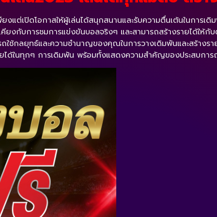
ยงแต่เปิดโอกาสให้ผู้เล่นได้สนุกสนานและรับความตื่นเต้นในการเด
ล้เคียงกับการชมการแข่งขันบอลจริงๆ และสามารถสร้างรายได้ให้กับต
ารถใช้กลยุทธ์และความชำนาญของคุณในการวางเดิมพันและสร้างรายได้
งรายได้ในทุกๆ การเดิมพัน พร้อมทั้งแสดงความสำคัญของประสบการณ