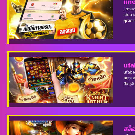
แท
แทงบอล
เล่นสา
คุณภาพ
ufa
ufabet
สนุกแล
ปัจจุบ
สล็