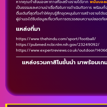
หากคุณกำลังมองหาทางที่จะสร้างรายได้จาก
พนันบอลอ
เป็นธรรมและความน่าเชื่อถือในการดำเนินกิจการ พร้อมทั้ง
ตื่นเต้นที่สุดที่จะทำให้คุณรู้สึกอุดหนุนในการสร้างราย
ผู้อ่านจะได้รับข้อมูลเกี่ยวกับการตรวจสอบความปลอดภัยแล
แหล่งที่มา
https://www.thehindu.com/sport/football/
https://pubmed.ncbi.nlm.nih.gov/23249092/
https://www.expertreviews.co.uk/outdoor/14066
แหล่งรวมคาสิโนชั้นนำ มาพร้อมเกม