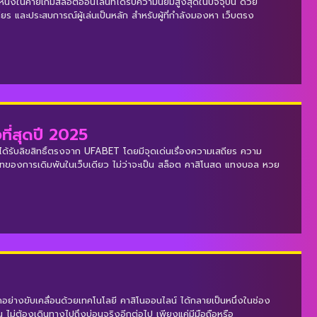
่งในค่ายเกมสล็อตออนไลน์ที่ได้รับความนิยมสูงสุดในปัจจุบัน ด้วย
 และประสบการณ์ผู้เล่นเป็นหลัก สำหรับผู้ที่กำลังมองหา เว็บตรง
ี่สุดปี 2025
ด้รับลิขสิทธิ์ตรงจาก UFABET โดยมีจุดเด่นเรื่องความเสถียร ความ
ะเภทของการเดิมพันในเว็บเดียว ไม่ว่าจะเป็น สล็อต คาสิโนสด แทงบอล หวย
ุกอย่างขับเคลื่อนด้วยเทคโนโลยี คาสิโนออนไลน์ ได้กลายเป็นหนึ่งในช่อง
ม่ต้องเดินทางไปถึงบ่อนจริงอีกต่อไป เพียงแค่มีมือถือหรือ