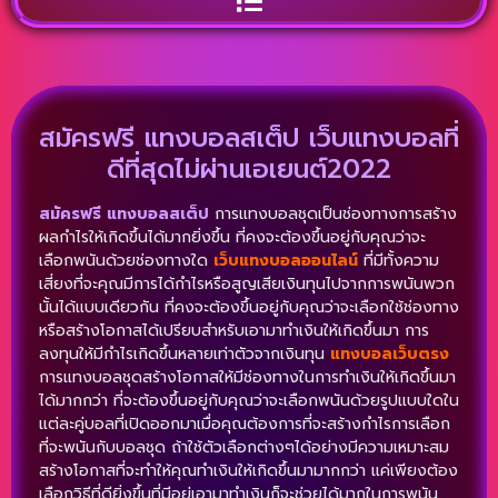
สมัครฟรี แทงบอลสเต็ป เว็บแทงบอลที่
ดีที่สุดไม่ผ่านเอเยนต์2022
สมัครฟรี แทงบอลสเต็ป
การแทงบอลชุดเป็นช่องทางการสร้าง
ผลกำไรให้เกิดขึ้นได้มากยิ่งขึ้น ที่คงจะต้องขึ้นอยู่กับคุณว่าจะ
เลือกพนันด้วยช่องทางใด
เว็บแทงบอลออนไลน์
ที่มีทั้งความ
เสี่ยงที่จะคุณมีการได้กำไรหรือสูญเสียเงินทุนไปจากการพนันพวก
นั้นได้แบบเดียวกัน ที่คงจะต้องขึ้นอยู่กับคุณว่าจะเลือกใช้ช่องทาง
หรือสร้างโอกาสได้เปรียบสำหรับเอามาทำเงินให้เกิดขึ้นมา การ
ลงทุนให้มีกำไรเกิดขึ้นหลายเท่าตัวจากเงินทุน
แทงบอลเว็บตรง
การแทงบอลชุดสร้างโอกาสให้มีช่องทางในการทำเงินให้เกิดขึ้นมา
ได้มากกว่า ที่จะต้องขึ้นอยู่กับคุณว่าจะเลือกพนันด้วยรูปแบบใดใน
แต่ละคู่บอลที่เปิดออกมาเมื่อคุณต้องการที่จะสร้างกำไรการเลือก
ที่จะพนันกับบอลชุด ถ้าใช้ตัวเลือกต่างๆได้อย่างมีความเหมาะสม
สร้างโอกาสที่จะทำให้คุณทำเงินให้เกิดขึ้นมามากกว่า แค่เพียงต้อง
เลือกวิธีที่ดียิ่งขึ้นที่มีอยู่เอามาทำเงินก็จะช่วยได้มากในการพนัน