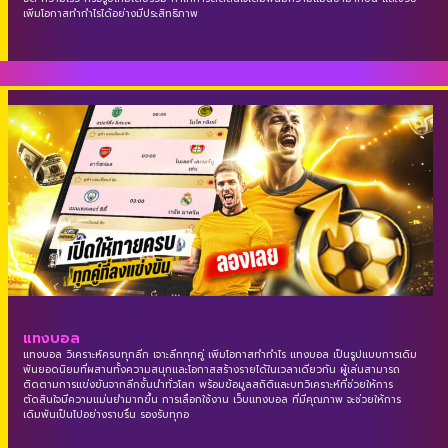
เพิ่มโอกาสทำกำไรได้อย่างมีประสิทธิภาพ
แทงบอล
แทงบอล วิเคราะห์ครบทุกลีก เจาะลึกทุกคู่ เพิ่มโอกาสทำกำไร แทงบอล เป็นรูปแบบการเดิม
พันยอดนิยมที่ผสานทั้งความสนุกและโอกาสสร้างรายได้ในเวลาเดียวกัน ผู้เล่นสามารถ
ติดตามการแข่งขันจากลีกชั้นนำทั่วโลก พร้อมข้อมูลสถิติและบทวิเคราะห์ที่ช่วยให้การ
ตัดสินใจมีความแม่นยำมากขึ้น การเลือกใช้งาน เว็บแทงบอล ที่มีคุณภาพ จะช่วยให้การ
เดิมพันเป็นไปอย่างราบรื่น รองรับทุกอ