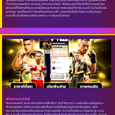
ดูบอลโลก2026 ถ่ายทอดสดออนไลน์ ครบทุกคู่ อัปเดตสดตลอด100% ดูบอลโลก2026
ถ่ายทอดสดออนไลน์ ครบทุกคู่ อัปเดตสดตลอด ให้แฟนบอลทั่วโลกได้ติดตามมหกรรม
ฟุตบอลที่ยิ่งใหญ่ที่สุดแบบต่อเนื่องและทันเหตุการณ์ตลอดทั้งทัวร์นาเมนต์ ไม่ว่าจะเป็นรอบ
แบ่งกลุ่ม รอบน็อกเอาต์ ไปจนถึงรอบชิงชนะเลิศ ทุกแมตช์เต็มไปด้วยความเข้มข้นและ
ความตื่นเต้นที่แฟนบอลไม่ควรพลาด การรับชมถ่ายทอด
พักยกออนไลน์
พักยกออนไลน์ แทงมวยสดวิเคราะห์เรียลไทม์ ลุ้นกำไรทุกยก การเดิมพันมวยในรูปแบบ
พักยกออนไลน์ ได้รับความนิยมเพิ่มขึ้นอย่างต่อเนื่องในหมู่นักเดิมพันยุคใหม่ เพราะ
สามารถวิเคราะห์เกมได้แบบสดระหว่างการแข่งขัน ไม่ว่าจะเป็นจังหวะการออกอาวุธ ความ
อึด ความเร็ว หรือรูปเกมโดยรวม ทำให้การตัดสินใจเดิมพันมีความแม่นยำมากขึ้น และช่วย