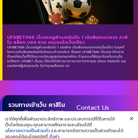
UFABET666 เว็บตรงยูฟ่าเบทอันดับ 1 เดิมพันครบวงจร คาสิ
โน สล็อต บอล หวย ครบจบในเว็บเดียว
UFABET666 เว็บตรงยูฟ่าเบทอันดับ 1 ของไทย เดิมพันครบทุกเกมในเว็บเดียว ในยุคที่
โลกการเดิมพันออนไลน์เติบโตแบบก้าวกระโดด ชื่อของ UFABET666 เว็บตรง ได้กลาย
เป็นหนึ่งในเว็บที่ได้รับความนิยมสูงสุดในประเทศไทย ด้วยระบบที่พัฒนาโดยทีมงานมือ
อาชีพจาก UFABET เว็บแม่ ที่เปิดให้บริการมายาวนานกว่าทศวรรษ มั่นคง ปลอดภัย และ
ตอบโจทย์ผู้เล่นทุกระดับ ไม่ว่าคุณจะชื่นชอบ แท
รวมทางเข้าเว็บ คาสิโน
Contact Us
คาสิโน เครดิตฟรี 100
About Us
เราใช้คุกกี้เพื่อพัฒนาประสิทธิภาพ และประสบการณ์ที่ดีในการใช้
คาสิโนsa
เว็บไซต์ของคุณ คุณสามารถศึกษารายละเอียดได้ที่
คาสิโน ออนไลน์ ฟรี
privacy policy
นโยบายความเป็นส่วนตัว
และสามารถจัดการความเป็นส่วนตัวเองได้
เครดิต ไม่ต้องฝาก
ของคุณได้เองโดยคลิกที่
ตั้งค่า