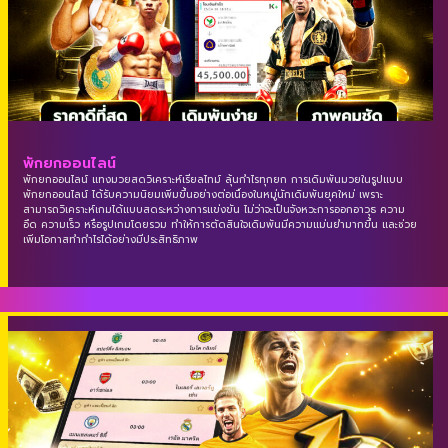
พักยกออนไลน์
พักยกออนไลน์ แทงมวยสดวิเคราะห์เรียลไทม์ ลุ้นกำไรทุกยก การเดิมพันมวยในรูปแบบ
พักยกออนไลน์ ได้รับความนิยมเพิ่มขึ้นอย่างต่อเนื่องในหมู่นักเดิมพันยุคใหม่ เพราะ
สามารถวิเคราะห์เกมได้แบบสดระหว่างการแข่งขัน ไม่ว่าจะเป็นจังหวะการออกอาวุธ ความ
อึด ความเร็ว หรือรูปเกมโดยรวม ทำให้การตัดสินใจเดิมพันมีความแม่นยำมากขึ้น และช่วย
เพิ่มโอกาสทำกำไรได้อย่างมีประสิทธิภาพ