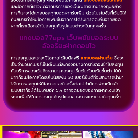
แบบในการลงทุนทุกๆครั้งเพื่อโอกาสที่ดี
แทงบอลออนไลน์ฟรี
และโอกาสที่เราจะได้จากบริการของเว็บในการเข้ามาลงทุนอย่าง
การที่เราจะได้แทงบอลทุกยอดฝากรับเพิ่ม ด้วยโปรโมชั่นที่เว็บมีให้
กับสมาธิทำให้มีโอกาสเพิ่มขึ้นจากการได้รับเครดิตเพิ่มจากยอด
ฝากที่เราเลือกเข้าไปลงทุนกับรูปแบบต่างๆในทุกๆครั้ง
แทงบอล77ups เว็บพนันบอลระบบ
อัจฉริยะฝากถอนไว
การลงทุนและเราจะมีโอกาสได้โบนัสฟรี
แทงบอลผ่านเว็บ
ซึ่งจะ
เป็นจำนวนกี่เปอร์เซ็นต์ในแต่ละครั้งอย่างการที่เราจะเข้าไปลงทุน
กับบริการของเว็บก็จะสามารถลงทุนเริ่มต้นด้วยเงินขั้นต่ำ 100
บาทก็จะมีโอกาสได้รับโบนัสเพิ่ม 50 เปอร์เซ็นต์ที่จะสามารถนำมา
ใช้ในการลงทุนให้มีโอกาสและในครั้งต่อไปถ้ามีการฝากเงินเข้า
ระบบเราก็จะได้รับเพิ่มอีก 5% จากจุดยอดของการฝากเงินเข้า
ระบบเพื่อใช้ในการลงทุนกับรูปแบบของการแทงบอลในทุกครั้ง