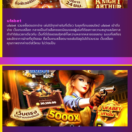
ufabet
ufabet รวมสล็อตแตกง่าย เล่นได้ทุกค่ายในที่เดียว ในยุคที่เกมออนไลน์ ufabet เข้าถึง
ง่าย เว็บเกมสล็อต กลายเป็นตัวเลือกยอดนิยมของผู้เล่นที่ต้องการความสนุกและโอกาส
ทำกำไรในเวลาเดียวกัน เว็บที่ดีต้องตอบโจทย์ทั้งความหลากหลายของเกม ระบบที่เสถียร
และอัตราการจ่ายที่ยุติธรรม ซึ่งเว็บเกมสล็อตมาแรงในปัจจุบันได้รวบรวม เว็บสล็อต
คุณภาพจากค่ายดังไว้ครบ ไม่ว่าจะเป็น