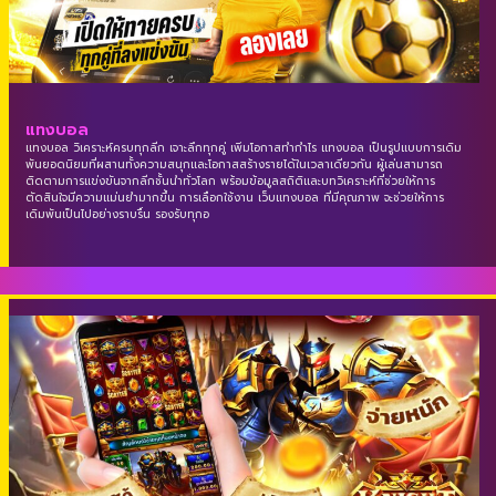
แทงบอล
แทงบอล วิเคราะห์ครบทุกลีก เจาะลึกทุกคู่ เพิ่มโอกาสทำกำไร แทงบอล เป็นรูปแบบการเดิม
พันยอดนิยมที่ผสานทั้งความสนุกและโอกาสสร้างรายได้ในเวลาเดียวกัน ผู้เล่นสามารถ
ติดตามการแข่งขันจากลีกชั้นนำทั่วโลก พร้อมข้อมูลสถิติและบทวิเคราะห์ที่ช่วยให้การ
ตัดสินใจมีความแม่นยำมากขึ้น การเลือกใช้งาน เว็บแทงบอล ที่มีคุณภาพ จะช่วยให้การ
เดิมพันเป็นไปอย่างราบรื่น รองรับทุกอ