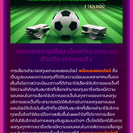
แทงบอลตามเซียน เว็บพนันบอลระบบ
อัจฉริยะฝากถอนไว
การเลือกเข้ามาลงทุนแทงบอลออนไลน์
พนันบอลออนไลน์
ซึ่ง
เป็นรูปแบบของการลงทุนที่ได้รับความนิยมและหลายๆคนก็มอง
เห็นถึงโอกาสว่าจะมีแนวทางที่ดีถ้าเราได้เลือกใช้บริการของเว็บที่
ให้ความสำคัญกับสมาชิกที่เลือกเข้ามาลงทุนเราจึงต้องมีความ
รอบคอบในการเลือกใช้บริการของเว็บในทุกทางของการลงทุน
บริการของเว็บที่จะสามารถเปิดให้บริการในการลงทุนแทงบอล
ออนไลน์กับโปรโมชั่นดีๆที่จะมีให้กับสมาชิกที่เลือกเข้ามาใช้บริการ
ทุกครั้งจึงทำให้เรามีโอกาสเพิ่มขึ้นในผลกำไรที่ได้จากการเลือก
เข้าไปใช้บริการในการลงทุนกับรูปแบบต่างๆ เว็บไซต์เรียกใช้ในการ
ลงทุนทุกๆทางเราจึงต้องมีความรอบคอบในการพิจารณาเลือกรูป