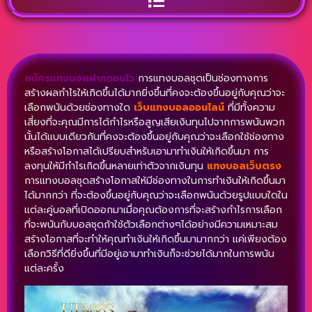
สมัครแทงบอลฝากถอนไว
การแทงบอลชุดเป็นช่องทางการ
สร้างผลกำไรให้เกิดขึ้นได้มากยิ่งขึ้นที่คงจะต้องขึ้นอยู่กับคุณว่าจะ
เลือกพนันด้วยช่องทางใด
เว็บแทงบอลออนไลน์
ที่มีทั้งความ
เสี่ยงที่จะคุณมีการได้กำไรหรือสูญเสียเงินทุนไปจากการพนันพวก
นั้นได้แบบเดียวกันที่คงจะต้องขึ้นอยู่กับคุณว่าจะเลือกใช้ช่องทาง
หรือสร้างโอกาสได้เปรียบสำหรับเอามาทำเงินให้เกิดขึ้นมา การ
ลงทุนให้มีกำไรเกิดขึ้นหลายเท่าตัวจากเงินทุน
แทงบอลเว็บตรง
การแทงบอลชุดสร้างโอกาสให้มีช่องทางในการทำเงินให้เกิดขึ้นมา
ได้มากกว่า ที่จะต้องขึ้นอยู่กับคุณว่าจะเลือกพนันด้วยรูปแบบใดใน
แต่ละคู่บอลที่เปิดออกมาเมื่อคุณต้องการที่จะสร้างกำไรการเลือก
ที่จะพนันกับบอลชุดถ้าใช้ตัวเลือกต่างๆได้อย่างมีความเหมาะสม
สร้างโอกาสที่จะทำให้คุณทำเงินให้เกิดขึ้นมามากกว่า แค่เพียงต้อง
เลือกวิธีที่ดียิ่งขึ้นที่มีอยู่เอามาทำเงินก็จะช่วยได้มากในการพนัน
แต่ละครั้ง