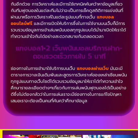
กันอีกด้วย การวิเคราะห์และมีการใช้เทคนิคค้นคว้าหาข้อมูลเกี่ยว
กับทีมฟุตบอลในแต่ละทีมไม่ว่าจะเป็นการเช็คดูสถิติการแข่งขันที่
ผ่านมาหรือการวิเคราะห์ในแต่ละรูปแบบที่ทางเว็บ
แทงบอล
ออนไลน์ฟรี
และมีการเปิดให้บริการซึ่งในการใช้งานบนเว็บก็มีการ
รวบรวมข้อมูลการเข้าเล่นพนันบอลทุกรูปแบบได้นำมาเปิดให้เราได้
ทำความเข้าใจกันได้อย่างสะดวกสบายกันตลอดเวลา
แทงบอล1×2 เว็บพนันบอลบริการฝาก-
ถอนรวดเร็วภายใน 5 นาที
ช่องทางในการเข้ามาใช้บริการบนเว็บ
แทงบอลผ่านเว็บ
มันจะมี
ตารางการวางเงินเดิมพันและสูตรการวิเคราะห์ของเหล่าเซียนพนัน
ทุกรูปแบบทางเว็บไซต์ได้รวบรวมข้อมูลมาให้เราได้ทำความเข้าใจ
ศึกษารายละเอียดต่างๆเกี่ยวกับการเล่นพนันฟุตบอลได้เป็นอย่าง
ดีซึ่งไม่ต้องกลัวว่าในการเล่นเราจะมีช่องทางในการแก้ไขปัญหา
เสมอเราจะต้องเป็นคนที่ค้นคว้าศึกษาข้อมูล