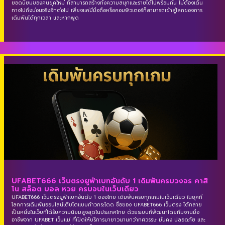
ยอดนิยมของคนยุคใหม่ ที่สามารถสร้างทั้งความสนุกและรายได้ไปพร้อมกัน ไม่ต้องเดิน
ทางไปถึงบ่อนจริงอีกต่อไป เพียงแค่มีมือถือหรือคอมพิวเตอร์ก็สามารถเข้าสู่โลกของการ
เดิมพันได้ทุกเวลา และหากพูด
UFABET666 เว็บตรงยูฟ่าเบทอันดับ 1 เดิมพันครบวงจร คาสิ
โน สล็อต บอล หวย ครบจบในเว็บเดียว
UFABET666 เว็บตรงยูฟ่าเบทอันดับ 1 ของไทย เดิมพันครบทุกเกมในเว็บเดียว ในยุคที่
โลกการเดิมพันออนไลน์เติบโตแบบก้าวกระโดด ชื่อของ UFABET666 เว็บตรง ได้กลาย
เป็นหนึ่งในเว็บที่ได้รับความนิยมสูงสุดในประเทศไทย ด้วยระบบที่พัฒนาโดยทีมงานมือ
อาชีพจาก UFABET เว็บแม่ ที่เปิดให้บริการมายาวนานกว่าทศวรรษ มั่นคง ปลอดภัย และ