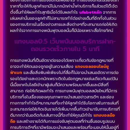
ของการบริการการแข่งขันกันเพื่อเอาใจ การแข่งขันกันในเรื่องเรท
ราคาที่จะให้กับลูกค้าเขามีไม่มากนักค่าน้ำค่าบริการก็แล้วแต่โต๊ะจัด
ตั้งขึ้นทำให้ผลกำไรสุทธิเมื่อได้รับผลกำไร
ufabetหลัก
จากการ
เล่นเหล่านั้นของลูกค้าก็ไม่สามารถทำได้อย่างเต็มที่อีกทั้งในส่วน
ของการบริการในเรื่องข่าวสารและสิ่งต่างๆที่จะสามารถก่อให้เกิด
ผลกำไรจากการแทงพนันฟุตบอลนั้นก็มีน้อยเพราะสื่อโทรทัศน์
แทงบอล0.5 เว็บพนันบอลบริการฝาก-
ถอนรวดเร็วภายใน 5 นาที
การแทงพนันที่เป็นอัตราต่อรองได้เพราะเกี่ยวกับข้อกฎหมายที่
อาจจะทำให้ตนเองถูกอยู่ในความเสี่ยง
แทงบอลออนไลน์ยู
ฟ่าเบท
และสื่อสิ่งพิมพ์เพียงไม่กี่สื่อก็ไม่อาจนำเสนออัตราการต่อ
รองได้อย่างสะดวกนักเพราะติดในข้อกฎหมายเช่นเดียวกันแต่วัน
นี้เมื่อเทคโนโลยีเข้ามาผู้เล่นก็มีความพร้อมมากขึ้นและมีสิ่งที่
สามารถ ก่อให้เกิดผลกำไร การแทงพนันฟุตบอลสมัยใหม่ที่มีการ
บริการทั้งในเรื่องของคุณภาพการนำเสนอข่าวสารดีๆ และช่อง
ทางการทำกำไรดีๆมากมายที่จะทำให้ลูกค้าได้รับโอกาสในการเล่นที่
จะสามารถก่อให้เกิดเงินรายได้เพิ่มมากขึ้นก้าวเข้ามารับการบริการที่
ดีมากกว่าในอดีตกับเส้นทางนี้ที่จะทำให้คุณมีกำไร
แทงบอลมือ
ถือ
และสร้างรายได้กับการแข่งขันฟุตบอลที่ท่านชื่นชอบรูปแบบ
การบริการดีๆที่เรามีพร้อมจะนำเสนอและพร้อมที่จะมอบให้นั้นอยู่ที่