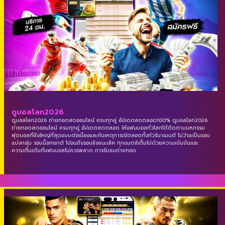
ดูบอลโลก2026
ดูบอลโลก2026 ถ่ายทอดสดออนไลน์ ครบทุกคู่ อัปเดตสดตลอด100% ดูบอลโลก2026
ถ่ายทอดสดออนไลน์ ครบทุกคู่ อัปเดตสดตลอด ให้แฟนบอลทั่วโลกได้ติดตามมหกรรม
ฟุตบอลที่ยิ่งใหญ่ที่สุดแบบต่อเนื่องและทันเหตุการณ์ตลอดทั้งทัวร์นาเมนต์ ไม่ว่าจะเป็นรอบ
แบ่งกลุ่ม รอบน็อกเอาต์ ไปจนถึงรอบชิงชนะเลิศ ทุกแมตช์เต็มไปด้วยความเข้มข้นและ
ความตื่นเต้นที่แฟนบอลไม่ควรพลาด การรับชมถ่ายทอด