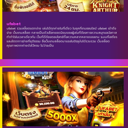
ufabet
ufabet รวมสล็อตแตกง่าย เล่นได้ทุกค่ายในที่เดียว ในยุคที่เกมออนไลน์ ufabet เข้าถึง
ง่าย เว็บเกมสล็อต กลายเป็นตัวเลือกยอดนิยมของผู้เล่นที่ต้องการความสนุกและโอกาส
ทำกำไรในเวลาเดียวกัน เว็บที่ดีต้องตอบโจทย์ทั้งความหลากหลายของเกม ระบบที่เสถียร
และอัตราการจ่ายที่ยุติธรรม ซึ่งเว็บเกมสล็อตมาแรงในปัจจุบันได้รวบรวม เว็บสล็อต
คุณภาพจากค่ายดังไว้ครบ ไม่ว่าจะเป็น