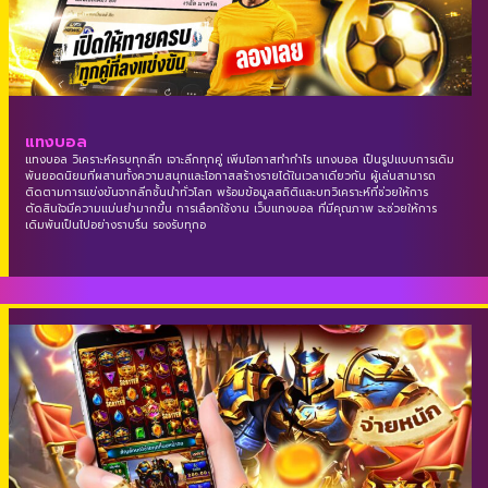
แทงบอล
แทงบอล วิเคราะห์ครบทุกลีก เจาะลึกทุกคู่ เพิ่มโอกาสทำกำไร แทงบอล เป็นรูปแบบการเดิม
พันยอดนิยมที่ผสานทั้งความสนุกและโอกาสสร้างรายได้ในเวลาเดียวกัน ผู้เล่นสามารถ
ติดตามการแข่งขันจากลีกชั้นนำทั่วโลก พร้อมข้อมูลสถิติและบทวิเคราะห์ที่ช่วยให้การ
ตัดสินใจมีความแม่นยำมากขึ้น การเลือกใช้งาน เว็บแทงบอล ที่มีคุณภาพ จะช่วยให้การ
เดิมพันเป็นไปอย่างราบรื่น รองรับทุกอ