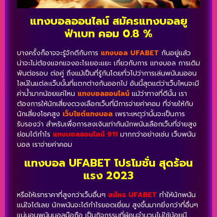
แทงบอลออนไลน์ สมัครแทงบอลยู
ฟ่าเบท คอม 0.8 %
บางครั้งก็อาจจะรู้จักดีกับการ
แทงบอล UFABET
กันอยู่แล้ว
น่าจะไม่ต้องแจกแจงอะไรเยอะแยะ เกี่ยวกับการ แทงบอล การเดิม
พันต่อรอบ ต่อคู่ ถึงแม้เป็นที่รู้กันโดยทั่วไปว่าการเล่นพนันนออน
ไลน์ในแต่ละเว็บนั้นที่แตกต่างกันออกไป อันนี้สุดแต่ว่าเว็บไหนจะมี
ค่าน้ำมากน้อยแค่ไหน
แทงบอลออนไลน์
แม้ว่าทางที่ดีนั้น เรา
ต้องการให้นักเสี่ยงดวงเลือกเว็บที่มีการจ่ายค่าคอม ที่จ่ายให้กับ
นักเสี่ยงโชคสูง
เว็บไซต์แทงบอล
เพราะเหตุว่านั้นจะเป็นการ
รับรองว่า สำหรับเพื่อการลงเงินเท่ากันนักพนันเลือกเว็บที่จ่ายสูง
ย่อมได้กำไร
แทงบอลออนไลน์ 911
มากกว่าอย่างเช่น เว็บพนัน
บอล เราจ่ายค่าคอม
แทงบอล UFABET โปรโมชั่น สุดร้อน
แรง 2023
หรือให้เรทราคาที่สูงกว่าเว็บอื่นๆ
สมัคร UFABET
ทำให้นักพนัน
แน่ใจได้เลย นักพนันจะได้กำไรยอดเยี่ยม สูงขึ้นมากยิ่งกว่าที่อื่นๆ
แน่นอนพนันบอลมือถือ เป็นกิจกรรมที่ผู้คนจำนวนไม่ใช้น้อยมี