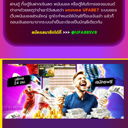
ผ่านตู้ ทั้งตู้รับฝากเงินสด พนันบอล หรือตู้ให้บริการของแบรนด์
ต่างๆด้วยเหตุว่าจำเอาไว้เสมอว่า
แทงบอล UFABET
ระบบของ
เว็บพนันบอลส่วนใหญ่ ถูกใจกำหนดให้บัญชีที่โอนเงินเข้า แล้วก็
ถอนเงินออกมาจากระบบจำเป็นจะต้องเป็นบัญชีเดียวกัน
สมัครสมาชิกได้ที่
>>>
@UFA88SV8