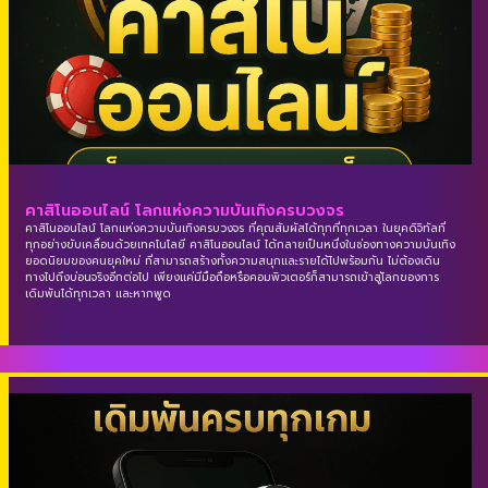
คาสิโนออนไลน์ โลกแห่งความบันเทิงครบวงจร
คาสิโนออนไลน์ โลกแห่งความบันเทิงครบวงจร ที่คุณสัมผัสได้ทุกที่ทุกเวลา ในยุคดิจิทัลที่
ทุกอย่างขับเคลื่อนด้วยเทคโนโลยี คาสิโนออนไลน์ ได้กลายเป็นหนึ่งในช่องทางความบันเทิง
ยอดนิยมของคนยุคใหม่ ที่สามารถสร้างทั้งความสนุกและรายได้ไปพร้อมกัน ไม่ต้องเดิน
ทางไปถึงบ่อนจริงอีกต่อไป เพียงแค่มีมือถือหรือคอมพิวเตอร์ก็สามารถเข้าสู่โลกของการ
เดิมพันได้ทุกเวลา และหากพูด