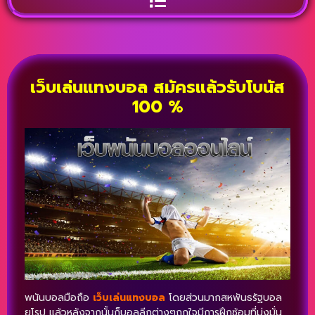
เว็บเล่นแทงบอล สมัครแล้วรับโบนัส
100 %
พนันบอลมือถือ
เว็บเล่นแทงบอล
โดยส่วนมากสหพันธรัฐบอล
ยุโรป แล้วหลังจากนั้นก็บอลลีกต่างๆถูกใจมีการฝึกซ้อมที่มุ่งมั่น