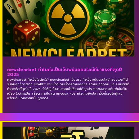
newclearbet ทำไมถึงเป็นเว็บพนันออนไลน์ที่มาแรงที่สุดปี
2025
newclearbet คือเว็บไซต์อะไร? newclearbet เว็บตรง คือเว็บพนันออนไลน์ครบวงจรที่ได้
รับลิขสิทธิ์ตรงจาก UFABET โดยมีจุดเด่นเรื่องความเสถียร ความปลอดภัย และระบบออโต้
ที่รวดเร็วที่สุดในปี 2025 ทำให้ผู้เล่นสามารถเข้าใช้งานได้ทุกประเภทของการเดิมพันในเว็บ
เดียว ไม่ว่าจะเป็น สล็อต คาสิโนสด แทงบอล หวย หรือเกมยิงปลา เว็บนี้รองรับผู้เล่น
พร้อมกันได้หลายหมื่นยูสเซอร