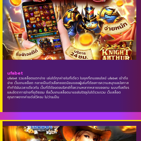
ufabet
ufabet รวมสล็อตแตกง่าย เล่นได้ทุกค่ายในที่เดียว ในยุคที่เกมออนไลน์ ufabet เข้าถึง
ง่าย เว็บเกมสล็อต กลายเป็นตัวเลือกยอดนิยมของผู้เล่นที่ต้องการความสนุกและโอกาส
ทำกำไรในเวลาเดียวกัน เว็บที่ดีต้องตอบโจทย์ทั้งความหลากหลายของเกม ระบบที่เสถียร
และอัตราการจ่ายที่ยุติธรรม ซึ่งเว็บเกมสล็อตมาแรงในปัจจุบันได้รวบรวม เว็บสล็อต
คุณภาพจากค่ายดังไว้ครบ ไม่ว่าจะเป็น