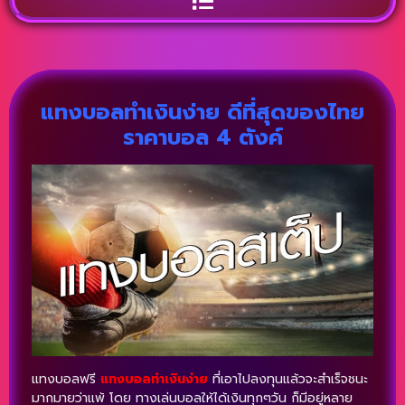
แทงบอลทำเงินง่าย ดีที่สุดของไทย
ราคาบอล 4 ตังค์
แทงบอลฟรี
แทงบอลทำเงินง่าย
ที่เอาไปลงทุนแล้วจะสำเร็จชนะ
มากมายว่าแพ้ โดย ทางเล่นบอลให้ได้เงินทุกๆวัน ก็มีอยู่หลาย