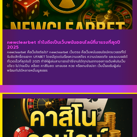
newclearbet ทำไมถึงเป็นเว็บพนันออนไลน์ที่มาแรงที่สุดปี
2025
newclearbet คือเว็บไซต์อะไร? newclearbet เว็บตรง คือเว็บพนันออนไลน์ครบวงจรที่ได้
รับลิขสิทธิ์ตรงจาก UFABET โดยมีจุดเด่นเรื่องความเสถียร ความปลอดภัย และระบบออโต้
ที่รวดเร็วที่สุดในปี 2025 ทำให้ผู้เล่นสามารถเข้าใช้งานได้ทุกประเภทของการเดิมพันในเว็บ
เดียว ไม่ว่าจะเป็น สล็อต คาสิโนสด แทงบอล หวย หรือเกมยิงปลา เว็บนี้รองรับผู้เล่น
พร้อมกันได้หลายหมื่นยูสเซอร