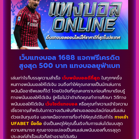
เว็บแทงบอล 1688 แจกฟรีเครดิต
สูงสุด 500 บาท แทงบอลยูฟ่าเบท
เล่นเท่าไรก็บรรลุความสำเร็จ
เว็บพนันบอลดีที่สุด
ในทุกๆครั้ง
หนทางพนันบอลให้ได้เงิน จนถึงทำให้คุณกลายเป็นนักเล่นการ
พนันมืออาชีพเลยก็ได้ โดยปัจจัยที่คุณคงทราบก่อนศึกษาเรียนรู้
ทางพนันบอลให้ได้เงิน รู้หรือไม่ว่าถ้าเกิดคุณทำการศึกษา วิถีทาง
พนันบอลให้ได้เงิน
เว็บไซต์แทงบอล
หรือคุณทำความเข้าใจความ
เชี่ยวชาญสำหรับในการวางเดิมพันกีฬาบอลออนไลน์ก่อนเริ่มเล่น
ด้วยเงินทุนจริง นอกเหนือจากการที่จะทำให้คุณได้รับกำไร
ทางเข้า
UFABET มือถือ
ยังเป็นเหตุให้คุณรื้นเริงกับการเล่นได้แบบสุด
ความสามารถ คุณอาจจะแปลงเป็นคนเล่นพนันบอลที่บรรลุจุด
ประสงค์สำเร็จแล้วก็สร้างรายได้เสริม