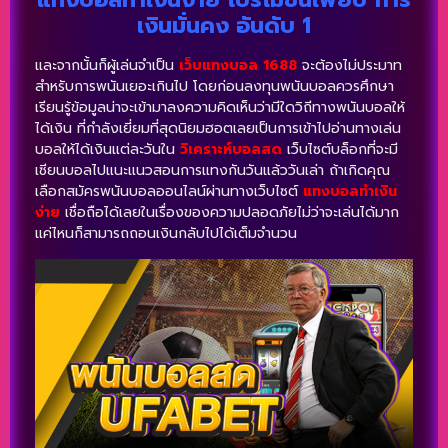
เงินมั่นคง อันดับ 1
และจากนั้นก็ผู้เล่นจำเป็น
เว็บแทงบอล 1688
จะต้องไม่ประมาท
สำหรับการพนันเยอะเกินไป โดยก่อนลงทุนพนันบอลควรศึกษา
เรียนรู้ข้อมูลน่าจะเข้ามาลงความคิดเห็นว่ามีใดวิถีทางพนันบอลให้
ได้เงิน ที่กำลังเยี่ยมที่สุดนิยมฮอตเลยเป็นการเข้าไปอ่านทางเล่น
บอลให้ได้เงินแต่ละวันใน
วิเคราะห์บอลสด
เว็บไซต์บล็อกที่จะมี
เซียนบอลไปแนะแนวสอนการแทงกันวันแล้ววันเล่า ถ้าเกิดคุณ
เลือกสมัครพนันบอลออนไลน์ผ่านทางเว็บไซต์
แทงบอลทำเงิน
ง่าย
เชื่อถือได้เลยในเรื่องของความปลอดภัยไม่ว่าจะเล่นได้มาก
แค่ไหนก็สามารถถอนเงินกลับไปได้เต็มจำนวน