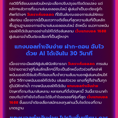
กลวิธีที่เซียนบอลส่วนใหญ่จะเลือกปรับปรุงแก้ไขดัดแปลง แต่
หลักๆแล้วการที่จะมาเล่นบอลออนไลน์ ผู้เล่นจำเป็นจะต้องรู้คำ
ศัพท์ต่างๆ
วิเคราะห์บอลสด
ที่ใช้ในลัษณะของการเล่นให้ครบ
เสียก่อน เนื่องจากนี่เป็นแถวทางดีเยี่ยมที่สุดความลับที่เป็นหลัก
พื้นฐานฐานของการเข้ามาเล่นบอลออนไลน์ อีกหนึ่ง แนวทางพนัน
บอลให้ได้เงินแทงอย่างไรให้ได้ตังล้นหลาม
เว็บแทงบอล 1688
ผู้เล่นอาจจำเป็นต้องเลือกที่เป็นคู่ใหญ่ๆ
แทงบอลทำเงินง่าย ฝาก-ถอน ฉับไว
ด้วย AI ได้เงินใน 30 วินาที
เนื่องจากจะมีผลให้ผู้เล่นพินิจพิจารณา
วิเคราะห์บอลสด
การเล่น
ได้ง่ายดายว่าคู่ที่เล่นลีกเล็กๆนี่ก็จะเป็นอีกหนึ่งตัวช่วยที่เหล่าผี
พนันบอลได้ใช้แล้วก็ได้แอบเก็บงำความลับมาบอกผู้เล่นคนใหม่ให้
รู้ถึง วิถีทางพนันบอลให้ได้เงิน เล่นแล้วรวย แทงกี่คู่ก็เข้าเต็มทุก
คู่ไม่มีหักค่าน้ำ ทางพนันบอลให้ได้เงิน
แทงบอลทำเงินง่าย
ปัญหาที่ถามกันมาล้นหลาม หลายคนที่ตั้งปัญหานี้ วันนี้เราจะมาคำ
ตอบกันว่าทำยังไงถึงจะได้รับกำไรชดเชยที่คุ้มที่สุด
เว็บแทงบอล
1688
ขั้นแรกจำต้องเลือกสมัครลงทุนผ่านเว็บไซต์ตรงที่ตาม
มาตรฐาน
แทงบอลทำเงินง่าย โปรโมชั่นเพียบ การ