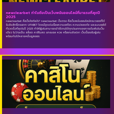
newclearbet ทำไมถึงเป็นเว็บพนันออนไลน์ที่มาแรงที่สุดปี
2025
newclearbet คือเว็บไซต์อะไร? newclearbet เว็บตรง คือเว็บพนันออนไลน์ครบวงจรที่ได้
รับลิขสิทธิ์ตรงจาก UFABET โดยมีจุดเด่นเรื่องความเสถียร ความปลอดภัย และระบบออโต้
ที่รวดเร็วที่สุดในปี 2025 ทำให้ผู้เล่นสามารถเข้าใช้งานได้ทุกประเภทของการเดิมพันในเว็บ
เดียว ไม่ว่าจะเป็น สล็อต คาสิโนสด แทงบอล หวย หรือเกมยิงปลา เว็บนี้รองรับผู้เล่น
พร้อมกันได้หลายหมื่นยูสเซอร