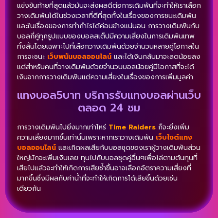
แข่งขันท้ายที่สุดแล้วมันจะส่งผลดีต่อการเดิมพันที่จะทำให้เราเลือก
วางเดิมพันได้ในช่วงเวลาที่ดีที่สุดทั้งในเรื่องของการชนะเดิมพัน
และในเรื่องของการทำกำไรได้ค่อนข้างแน่นอน การวางเดิมพันกับ
บอลกี่คู่ทุกรูปแบบของบอลสเต็ปมีความเสี่ยงในการเดิมพันเทพ
ทั้งสิ้นโดยเฉพาะไปที่เลือกวางเดิมพันด้วยจำนวนหลายคู่โอกาสใน
การจะชนะ
เว็บพนันบอลออนไลน์
และได้เงินกลับมาจะลดน้อยลง
แต่สำหรับคนที่วางเดิมพันด้วยจำนวนบอลน้อยคู่มีโอกาสที่จะได้
เงินจากการวางเดิมพันแต่ความเสี่ยงในเรื่องของการเพิ่มมูลค่า
แทงบอล5บาท บริการรับแทงบอลผ่านเว็บ
ตลอด 24 ชม
การวางเดิมพันไปยิ่งมากเท่าไหร่
Time Raiders
ก็จะยิ่งเพิ่ม
ความเสี่ยงมากขึ้นเท่านั้นเพราะหากเราวางเดิมพัน
เว็บไซต์แทง
บอลออนไลน์
และเกิดผลเสียกับบอลชุดของเราผู้วางเดิมพันส่วน
ใหญ่มักจะเพิ่มเงินเลย ทุนไปกับบอลชุดคู่อื่นๆเพื่อไล่ตามต้นทุนที่
เสียไปแล้วจะทำให้เกิดการเสียซ้ำขึ้นอาจเลือกอัตราความเสี่ยงที่
มากขึ้นซึ่งมีผลกับค่าน้ำที่จะทำให้เกิดการได้เสียขึ้นด้วยเช่น
เดียวกัน