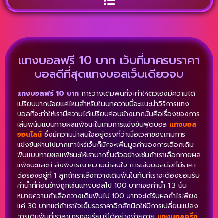
แทงบอลฟรี 10 บาท เว็บที่มาครบราคา
บอลดีที่สุดแทงบอลเว็บเดียวจบ
แทงบอลฟรี 10 บาท
การวางเดิมพันที่จะทำให้ตัวเองมีความได้
เปรียบมากน้อยแค่ไหนสำหรับในบทความนี้จะแนะนำวิธีการแทง
บอลที่จะทำให้เรามีความได้เปรียบค่อนข้างมากนั่นคือเรื่องของการ
เล่นพนันแบบทายผลแพ้ชนะในเกมการแข่งขันฟุตบอล
แทงบอล
ออนไลน์
ซึ่งมีความน่าสนใจอยู่ตรงที่ว่าเมื่อเวลาของเกมการ
แข่งขันผ่านไปมากเท่าไหร่เว็บก็มักจะเพิ่มมูลค่าของการเลือกเดิม
พันแบบทายผลแพ้ชนะให้เรามากขึ้นตัวอย่างเช่นถ้าเราเลือกทายผล
แพ้ชนะและกำลังพิจารณาความน่าสนใจ การเล่นบอลต่อที่มีราคา
ต่อรองอยู่ที่ 1 ลูกถ้าเราเลือกวางเดิมพันในทันทีเราจะต้องยอมรับ
ค่าน้ำที่ค่อนข้างถูกเช่นแทงบอลไป 100 บาทเจอค่าน้ำ 1.3 นั่น
หมายความถ้าเลือกวางเดิมพันไป 100 บาทจะได้รับผลกำไรเพียง
แค่ 30 บาทแต่ถ้าเราใจเย็นรอราคาอีกสักนิดให้มีการเปลี่ยนแปลง
การเดิมพันที่เราสามารถจะเรียนรู้ได้อย่างง่ายดาย
แทงบอลครึ่ง