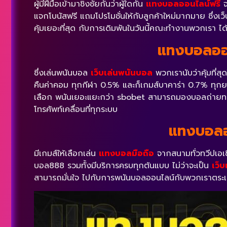
ผู้มีฝีมือเข้ามาชิงชัยกันว่าผู้ใดกัน
แทงบอลออนไลน์ฟรี
จ
แจกโบนัสฟรี แถมโปรโมชั่นให้กับลูกค้าใหม่มากมาย ซึ่งเ
คุ้มเยอะที่สุด กับการเดิมพันในวันนี้คณะทำงานพวกเรา ไ
แทงบอลออน
ซึ่งเล่นพนันบอล
เว็บเล่นพนันบอล
พวกเรานับว่าคุ้มที่
คืนค่าคอม ทุกกีฬา 0.5% และก็เกมส์บาคาร่า 0.7% ทุกยอ
เลือก พนันเยอะแยะกว่า sbobet สามารถมองบอลถ่ายทอด
โทรศัพท์เคลื่อนที่ทุกระบบ
แทงบอลอ
มีเกมส์ให้เลือกเล่น
แทงบอลมือถือ
จากสนามทั่วทวีปเอเช
บอล888 รวมทั้งมีบริการครบทุกต้นแบบ ไม่ว่าจะเป็น
เว็
สามารถมั่นใจ ไปกับการพนันบอลออนไลน์กับพวกเราตระเ