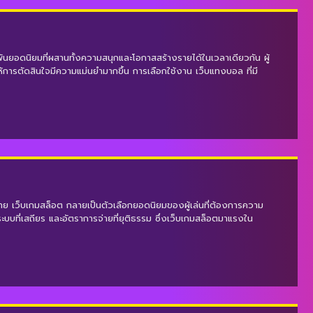
พันยอดนิยมที่ผสานทั้งความสนุกและโอกาสสร้างรายได้ในเวลาเดียวกัน ผู้
ห้การตัดสินใจมีความแม่นยำมากขึ้น การเลือกใช้งาน เว็บแทงบอล ที่มี
่าย เว็บเกมสล็อต กลายเป็นตัวเลือกยอดนิยมของผู้เล่นที่ต้องการความ
บที่เสถียร และอัตราการจ่ายที่ยุติธรรม ซึ่งเว็บเกมสล็อตมาแรงใน