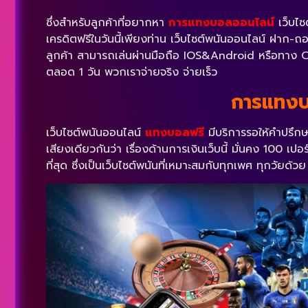
ซึ่งสำหรับลูกค้าที่อยากหา
การแทงบอลออนไลน์
เว็บไซ
เครดิตฟรีในวันนี้เพียงท่าน เว็บไซต์พนันออนไลน์ ฝาก-
ลูกค้า สามารถเล่นผ่านมือถือ IOS&Android หรือทาง C
ตลอด 1 วัน พวกเราจ่ายจริง จ่ายเร็ว
การแทงบอ
เว็บไซต์พนันออนไลน์
แทงบอลฟรี
มีบริการรอให้คำปรึกษ
เสียงเดียวกันว่า เรื่องด้านการเงินเว็บนี้ มั่นคง 100 เปอ
ที่สุด ซึ่งเป็นเว็บไซต์พนันที่เหมาะสมกับทุกเพศ ทุกวัยด