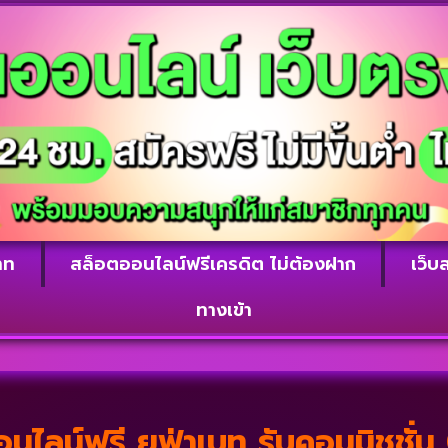
าท
สล็อตออนไลน์ฟรีเครดิต ไม่ต้องฝาก
เว็บ
ทางเข้า
ไลน์ฟรี ยูฟ่าเบท รับคอมมิชชั่น