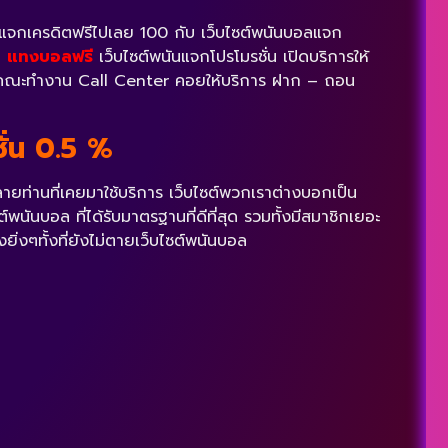
ีการแจกเครดิตฟรีไปเลย 100 กับ เว็บไซต์พนันบอลแจก
า
แทงบอลฟรี
เว็บไซต์พนันแจกโปรโมรชั่น เปิดบริการให้
 คณะทำงาน Call Center คอยให้บริการ ฝาก – ถอน
ั่น 0.5 %
ยท่านที่เคยมาใช้บริการ เว็บไซต์พวกเราต่างบอกเป็น
พนันบอล ที่ได้รับมาตรฐานที่ดีที่สุด รวมทั้งมีสมาชิกเยอะ
งยิ่งๆทั้งที่ยังไม่ตายเว็บไซต์พนันบอล