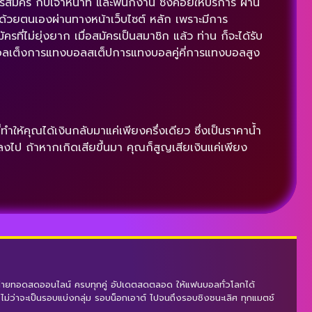
ัคร กับเจ้าหน้าที่ และพนักงาน ซึ่งคอยให้บริการ ผ่าน
้ด้วยตนเองผ่านทางหน้าเว็บไซต์ หลัก เพราะมีการ
ไม่ยุ่งยาก เมื่อสมัครเป็นสมาชิก แล้ว ท่าน ก็จะได้รับ
แทงบอลเต็งการแทงบอลสเต็ปการแทงบอลคู่คี่การแทงบอลสูง
่ทำให้คุณได้เงินกลับมาแค่เพียงครึ่งเดียว ซึ่งเป็นราคาน้ำ
ลงไป ถ้าหากเกิดเสียขึ้นมา คุณก็สูญเสียเงินแค่เพียง
ยทอดสดออนไลน์ ครบทุกคู่ อัปเดตสดตลอด ให้แฟนบอลทั่วโลกได้
 ไม่ว่าจะเป็นรอบแบ่งกลุ่ม รอบน็อกเอาต์ ไปจนถึงรอบชิงชนะเลิศ ทุกแมตช์