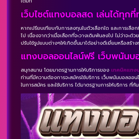
เต็มที่
เว็บไซต์แทงบอลสด เล่นได้ทุกที
หากเปรียบเทียบกับการลงทุนในตัวเลือกใด และการเลือกท
ไป เนื่องจากว่าเมื่อเลือกที่จะวางเดิมพันลงไป ไม่ว่าจะ
ปรับใช้รูปแบบต่างๆให้เกิดขึ้นมาได้อย่างดีเยี่ยมหรือสร้
แทงบอลออนไลน์ฟรี เว็บพนันบอ
สนุกสนาน โดยมาตรฐานการให้บริการของ
เทคนิคแทง
ท่านที่มีความต้องการจะสมัครใช้บริการ เว็บพนันบอลออนไล
ในการสมัคร และใช้บริการ ได้มาตรฐานการให้บริการ ที่