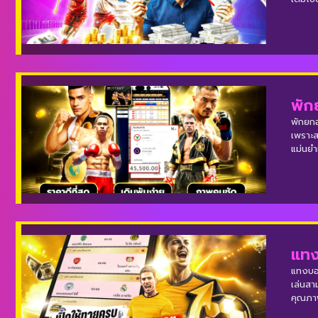
พัก
พักยกอ
เพราะส
แม่นยำ
แท
แทงบอล
เล่นสา
คุณภาพ