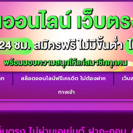
าท
สล็อตออนไลน์ฟรีเครดิต ไม่ต้องฝาก
เว็บ
ทางเข้า
บตรง ไม่ผ่านเอเย่นต์ ฝาก-ถอน