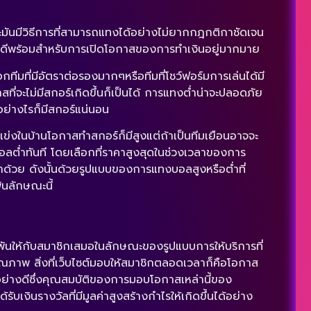
มันมีวิธีการที่สามารถแทงได้อย่างไม่ยากกฎกติกาชัดเจน
ี่ดีพร้อมสำหรับการเปิดโอกาสของการทำเงินอยู่มากมาย
ทีมที่มีอัตราต่อรองมากๆหรือทีมที่โชว์ฟอร์มการเล่นได้มี
สที่จะไม่มีสกอร์เกิดขึ้นก็เป็นได้ การแทงต่ำน่าจะปลอดภัย
่าอย่างไรก็มีสกอร์แน่นอน
รแข่งในบ้านโอกาสทำสกอร์ก็มีสูงแต่ถ้าเป็นทีมเยือนอาจจะ
บอลต่ำทันที โดยเลือกที่ราคาสูงสุดในช่วงเวลาของการ
าน้ำด้วย ดังนั้นด้วยรูปแบบของการแทงบอลสูงหรือต่ำที่
ันลักษณะนี้
นให้กับสมาชิกเสมอในลักษณะของรูปแบบการให้บริการที่
ุณภาพ สิ่งที่เว็บไซต์มอบให้สมาชิกตลอดเวลาก็คือโอกาส
นอย่างดีซึ่งคุณสมบัติของการมอบโอกาสเหล่านี้ของ
เงินรางวัลที่มีมูลค่าสูงสร้างกำไรให้เกิดขึ้นได้อย่าง