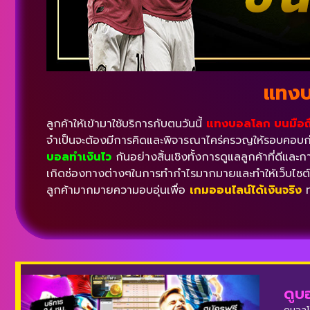
แทงบ
ลูกค้าให้เข้ามาใช้บริการกับตนวันนี้
แทงบอลโลก บนมือถ
จำเป็นจะต้องมีการคิดและพิจารณาไคร่ครวญให้รอบคอบก่อ
บอลทำเงินไว
กันอย่างสิ้นเชิงทั้งการดูแลลูกค้าที่ดีและ
เกิดช่องทางต่างๆในการทำกำไรมากมายและทำให้เว็บไซต์พี่
ลูกค้ามากมายความอบอุ่นเพื่อ
เกมออนไลน์ได้เงินจริง
ท
ดูบ
ดูบอล