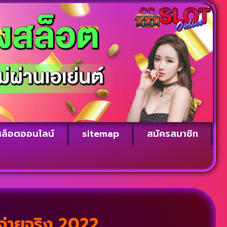
สล็อตออนไลน์
sitemap
สมัครสมาชิก
จ่ายจริง 2022