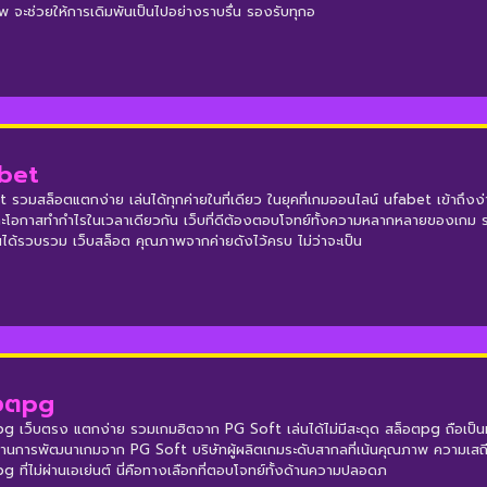
 จะช่วยให้การเดิมพันเป็นไปอย่างราบรื่น รองรับทุกอ
bet
 รวมสล็อตแตกง่าย เล่นได้ทุกค่ายในที่เดียว ในยุคที่เกมออนไลน์ ufabet เข้าถึงง
ะโอกาสทำกำไรในเวลาเดียวกัน เว็บที่ดีต้องตอบโจทย์ทั้งความหลากหลายของเกม ระบ
ันได้รวบรวม เว็บสล็อต คุณภาพจากค่ายดังไว้ครบ ไม่ว่าจะเป็น
อตpg
g เว็บตรง แตกง่าย รวมเกมฮิตจาก PG Soft เล่นได้ไม่มีสะดุด สล็อตpg ถือเป็นหนึ
นการพัฒนาเกมจาก PG Soft บริษัทผู้ผลิตเกมระดับสากลที่เน้นคุณภาพ ความเสถียร
g ที่ไม่ผ่านเอเย่นต์ นี่คือทางเลือกที่ตอบโจทย์ทั้งด้านความปลอดภ