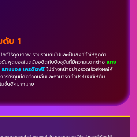
ดับ 1
ว็บไซต์ไร้คุณภาพ รวมรวมกันไปและเป็นสิ่งที่ทำให้ลูกค้า
งขันฟุตบอลในสมัยอดีตกับปัจจุบันที่มีความแตกต่าง
แทง
า
แทงบอล เครดิตฟรี
ไปข้างหน้าอย่างรวดเร็วส่งผลให้
การให้ทุนมีดีกว่าคนอื่นและสามารถทำประโยชน์ให้กับ
รโมชั่นดีๆมากมาย
ยทอดสดออนไลน์ ครบทุกคู่ อัปเดตสดตลอด ให้แฟนบอลทั่วโลกได้