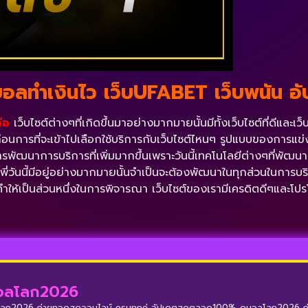
อลทำเงินไว เว็บUFABET เว็บพนัน อับ
ือ
เว็บไซต์ต่างๆที่เกิดขึ้นมาอย่างมากมายนั้นมีทั้งเว็บไซต์ที่ดีและเ
นการที่จะเข้าไปเลือกใช้บริการกับเว็บไซต์ไหนๆ รูปแบบของการแข่
การพัฒนาการบริการที่เพิ่มมากขึ้นเพราะวันนี้เทคโนโลยีต่างๆที่พัฒน
วันนี้มีอยู่อย่างมากมายนั้นจำเป็นจะต้องพัฒนาในทุกส่วนในการบริ
ำให้เป็นส่วนหนึ่งในการพิจารณา เว็บไซต์ของเรามีเครดิตดีๆและโป
อลโลก2026
โลก2026 ถ่ายทอดสดออนไลน์ ครบทุกคู่ อัปเดตสดตลอด100% ดูบอลโลก2026 ถ่า