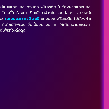
นในรูปแบบแทงบอลแทงบอล ฟรีเครติต ไม่ต้องฝากแทงบอล
รโดยที่ไม่ต้องเอาเงินเข้ามาฝากในระบบก่อนการแทงพนัน
งวล
แทงบอล เครดิตฟรี
แทงบอล ฟรีเครติต ไม่ต้องฝาก
คโนโลยีที่พัฒนาขึ้นเป็นอย่างมากทำให้เกิดความสะดวก
พื่อที่จะดึงดูด