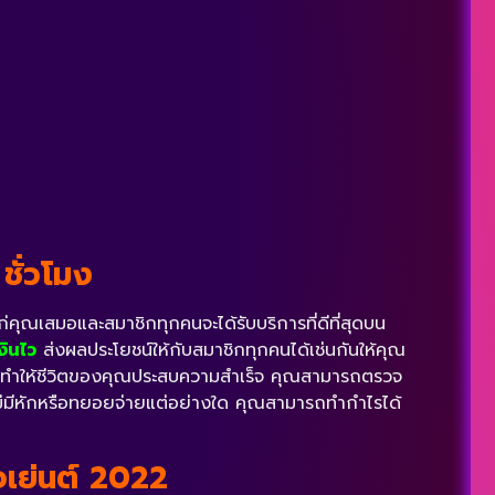
ั่วโมง
คุณเสมอและสมาชิกทุกคนจะได้รับบริการที่ดีที่สุดบน
ินไว
ส่งผลประโยชน์ให้กับสมาชิกทุกคนได้เช่นกันให้คุณ
ip จะทำให้ชีวิตของคุณประสบความสำเร็จ คุณสามารถตรวจ
ไม่มีหักหรือทยอยจ่ายแต่อย่างใด คุณสามารถทำกำไรได้
อเย่นต์ 2022