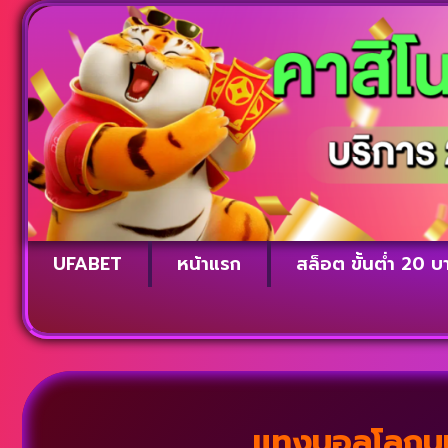
UFABET
หน้าแรก
สล็อต ขั้นต่ำ 20 บ
แทงบอลโลกบนม