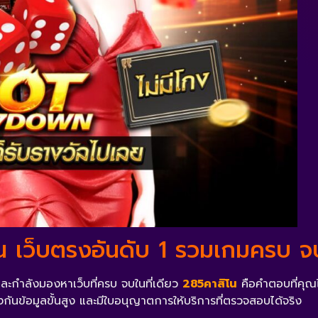
น เว็บตรงอันดับ 1 รวมเกมครบ จบใ
และกำลังมองหาเว็บที่ครบ จบในที่เดียว
285คาสิโน
คือคำตอบที่คุณ
ข้อมูลขั้นสูง และมีใบอนุญาตการให้บริการที่ตรวจสอบได้จริง