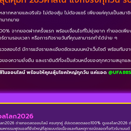
่หลากหลายและจริงใจ ไม่ต้องลุ้น ไม่ต้องแชร์ เพียงแค่คุณเป็นสมา
ีกมากมาย
00% จากยอดฝากครั้งแรก พร้อมเงื่อนไขที่ไม่ยุ่งยาก ทำยอดเพียงเ
อร์ตามรอบเวลา หรือภารกิจรายวันที่คุณสามารถทำได้ง่าย ๆ
รวจสอบได้ มีการแจ้งรายละเอียดชัดเจนบนหน้าเว็บไซต์ พร้อมที
วใจของความยั่งยืน และเรายินดีที่จะเป็นส่วนหนึ่งของทุกความสนุก
สิโนออนไลน์ พร้อมให้คุณลุ้นโชคใหญ่ทุกวัน แค่แอด
@UFA88
อลโลก2026
โลก2026 ถ่ายทอดสดออนไลน์ ครบทุกคู่ อัปเดตสดตลอด100% ดูบอลโลก2026 ถ่า
มหกรรมฟุตบอลที่ยิ่งใหญ่ที่สุดแบบต่อเนื่องและทันเหตุการณ์ตลอดทั้งทัวร์นาเมนต์