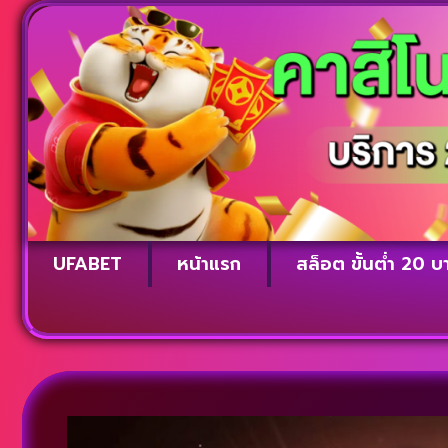
UFABET
หน้าแรก
สล็อต ขั้นต่ำ 20 บ