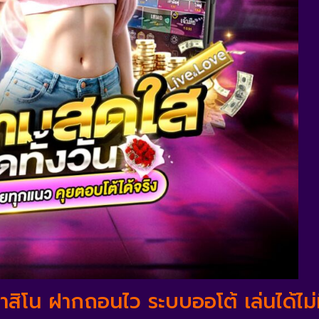
สิโน ฝากถอนไว ระบบออโต้ เล่นได้ไม่มี