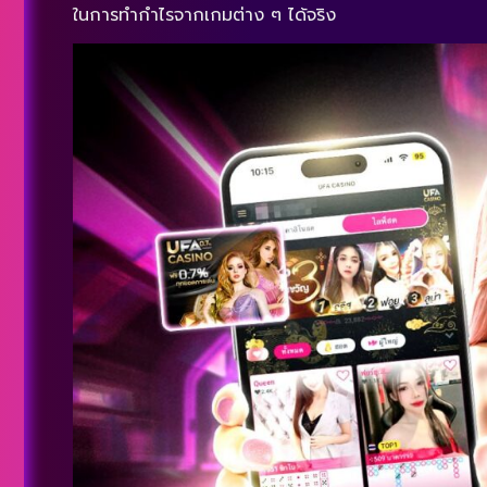
ในการทำกำไรจากเกมต่าง ๆ ได้จริง