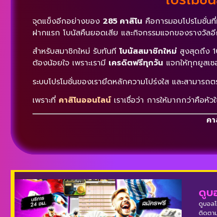
จุดแข็งอีกอย่างของ
285 คาสิโน
คือการมอบโปรโมชั่นที
ฝากแรก โบนัสคืนยอดเสีย และกิจกรรมแจกของรางวัลอ
สำหรับสมาชิกใหม่ รับทันที
โบนัสสมาชิกใหม่
สูงสุดถึง 1
ต้องน้อยใจ เพราะเรามี
เครดิตฟรีทุกวัน
แจกให้ทุกยูสเซ
ระบบโปรโมชั่นของเรายึดหลักความโปร่งใส และสามารถต
เพราะที่
คาสิโนออนไลน์
เราเชื่อว่า การให้มากกว่าคือหั
คา
ดูบ
ดูบอล
ติดตาม