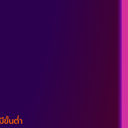
ขั้นต่ำ