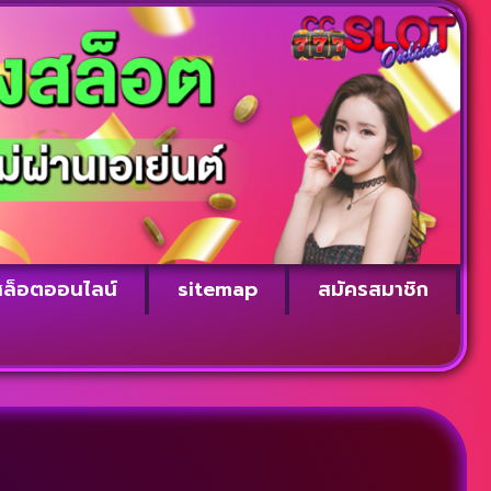
สล็อตออนไลน์
sitemap
สมัครสมาชิก