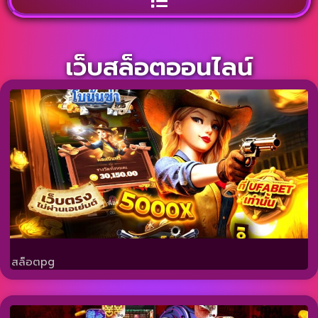
เว็บสล็อตออนไลน์
สล็อตpg