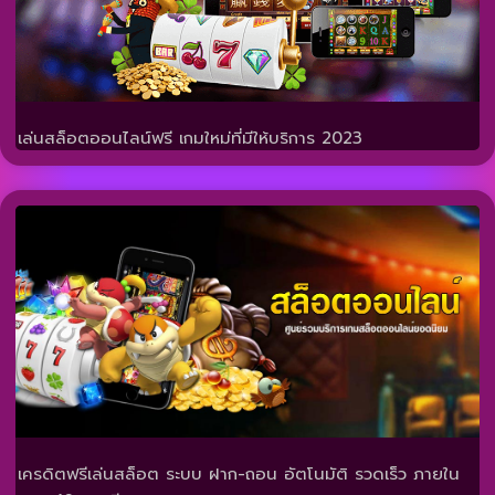
เล่นสล็อตออนไลน์ฟรี เกมใหม่ที่มีให้บริการ 2023
เครดิตฟรีเล่นสล็อต ระบบ ฝาก-ถอน อัตโนมัติ รวดเร็ว ภายใน