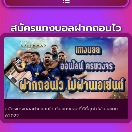
สมัครแทงบอลฝากถอนไว
สมัครแทงบอลฝากถอนไว เว็บแทงบอลที่ดีที่สุดไม่ผ่านเอเยน
ต์2022