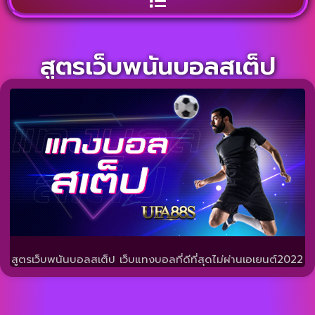
สูตรเว็บพนันบอลสเต็ป
สูตรเว็บพนันบอลสเต็ป เว็บแทงบอลที่ดีที่สุดไม่ผ่านเอเยนต์2022