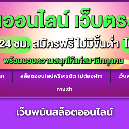
าท
สล็อตออนไลน์ฟรีเครดิต ไม่ต้องฝาก
เว็บ
ทางเข้า
เว็บพนันสล็อตออนไลน์