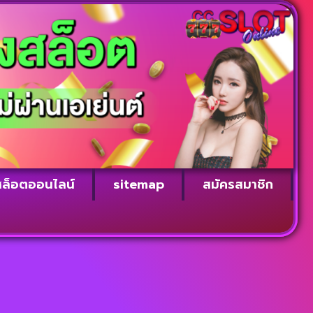
สล็อตออนไลน์
sitemap
สมัครสมาชิก