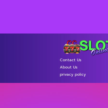
Contact Us
About Us
privacy policy