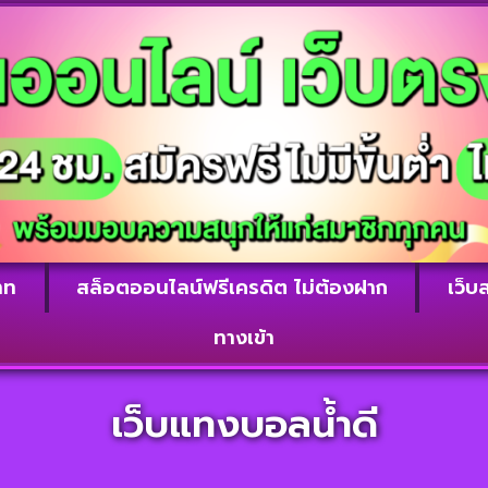
าท
สล็อตออนไลน์ฟรีเครดิต ไม่ต้องฝาก
เว็บ
ทางเข้า
เว็บแทงบอลน้ำดี