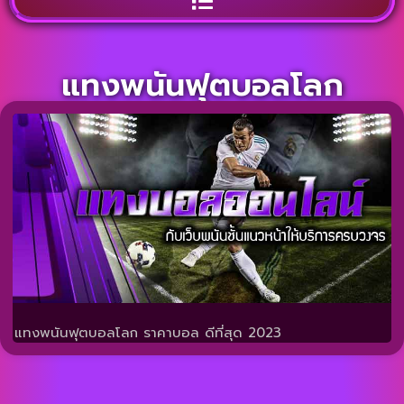
แทงพนันฟุตบอลโลก
แทงพนันฟุตบอลโลก ราคาบอล ดีที่สุด 2023