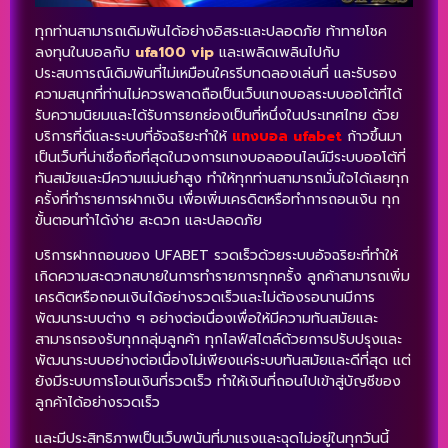
ทุกท่านสามารถเดิมพันได้อย่างอิสระและปลอดภัย ท้าทายโชค
ลงทุนในบอลกับ
ufa100 vip
และเพลิดเพลินไปกับ
ประสบการณ์เดิมพันที่ไม่เหมือนใครรีบทดลองเล่นที่ และรับรอง
ความสนุกที่ท่านไม่ควรพลาดถือเป็นเว็บแทงบอลระบบออโต้ที่ได้
รับความนิยมและได้รับการยกย่องเป็นที่หนึ่งในประเทศไทย ด้วย
บริการที่ดีและระบบที่อัจฉริยะทำให้
แทงบอล ufabet
ก้าวขึ้นมา
เป็นเว็บที่น่าเชื่อถือที่สุดในวงการแทงบอลออนไลน์มีระบบออโต้ที่
ทันสมัยและมีความแม่นยำสูง ทำให้ทุกท่านสามารถมั่นใจได้เลยทุก
ครั้งที่ทำรายการฝากเงิน เพื่อเพิ่มเครดิตหรือทำการถอนเงิน ทุก
ขั้นตอนทำได้ง่าย สะดวก และปลอดภัย
บริการฝากถอนของ UFABET รวดเร็วด้วยระบบอัจฉริยะที่ทำให้
เกิดความสะดวกสบายในการทำรายการทุกครั้ง ลูกค้าสามารถเพิ่ม
เครดิตหรือถอนเงินได้อย่างรวดเร็วและไม่ต้องรอนานมีการ
พัฒนาระบบต่าง ๆ อย่างต่อเนื่องเพื่อให้มีความทันสมัยและ
สามารถรองรับทุกกลุ่มลูกค้า ทุกไลฟ์สไตล์ด้วยการปรับปรุงและ
พัฒนาระบบอย่างต่อเนื่องไม่เพียงแค่ระบบทันสมัยและดีที่สุด แต่
ยังมีระบบการโอนเงินที่รวดเร็ว ทำให้เงินที่ถอนไปเข้าสู่บัญชีของ
ลูกค้าได้อย่างรวดเร็ว
และมีประสิทธิภาพเป็นเว็บพนันที่มาแรงและฉุดไม่อยู่ในทุกวันนี้