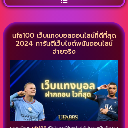
ufa100 เว็บแทงบอลออนไลน์ที่ดีที่สุด
2024 การันตีเว็บไซต์พนันออนไลน์
จ่ายจริง
ทางยูฟ่าเบท
ufa100
เปิดโอกาสให้ทุกท่านได้เล่นและเดิมพันบอล