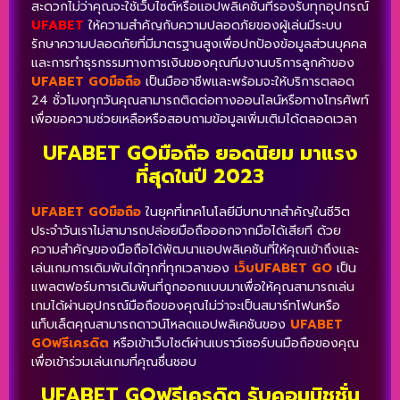
สะดวกไม่ว่าคุณจะใช้เว็บไซต์หรือแอปพลิเคชันที่รองรับทุกอุปกรณ์
UFABET
ให้ความสำคัญกับความปลอดภัยของผู้เล่นมีระบบ
รักษาความปลอดภัยที่มีมาตรฐานสูงเพื่อปกป้องข้อมูลส่วนบุคคล
และการทำธุรกรรมทางการเงินของคุณทีมงานบริการลูกค้าของ
UFABET GOมือถือ
เป็นมืออาชีพและพร้อมจะให้บริการตลอด
24 ชั่วโมงทุกวันคุณสามารถติดต่อทางออนไลน์หรือทางโทรศัพท์
เพื่อขอความช่วยเหลือหรือสอบถามข้อมูลเพิ่มเติมได้ตลอดเวลา
UFABET GOมือถือ ยอดนิยม มาแรง
ที่สุดในปี 2023
UFABET GOมือถือ
ในยุคที่เทคโนโลยีมีบทบาทสำคัญในชีวิต
ประจำวันเราไม่สามารถปล่อยมือถือออกจากมือได้เสียที ด้วย
ความสำคัญของมือถือได้พัฒนาแอปพลิเคชันที่ให้คุณเข้าถึงและ
เล่นเกมการเดิมพันได้ทุกที่ทุกเวลาของ
เว็บUFABET GO
เป็น
แพลตฟอร์มการเดิมพันที่ถูกออกแบบมาเพื่อให้คุณสามารถเล่น
เกมได้ผ่านอุปกรณ์มือถือของคุณไม่ว่าจะเป็นสมาร์ทโฟนหรือ
แท็บเล็ตคุณสามารถดาวน์โหลดแอปพลิเคชันของ
UFABET
GOฟรีเครดิต
หรือเข้าเว็บไซต์ผ่านเบราว์เซอร์บนมือถือของคุณ
เพื่อเข้าร่วมเล่นเกมที่คุณชื่นชอบ
UFABET GOฟรีเครดิต รับคอมมิชชั่น