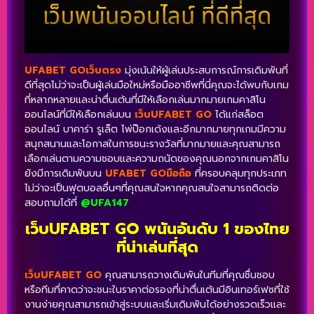
UFABET GOเว็บตรง
มุ่งเน้นให้ผู้เล่นประสบการณ์การเดิมพันที่
ดีที่สุดไม่ว่าจะเป็นผู้เล่นมือใหม่หรือมืออาชีพที่นี่คุณจะได้พบกับเกม
ที่หลากหลายและน่าตื่นเต้นที่มีให้เลือกเล่นมากมายเกมคาสิโน
ออนไลน์ที่มีให้เลือกเล่นบน
เว็บUFABET GO
ได้แก่สล็อต
ออนไลน์ บาคาร่า รูเล็ต ไพ่ป๊อกเด้งและอีกมากมายทุกเกมมีความ
สนุกสนานและโอกาสในการชนะรางวัลที่มากมายและคุณสามารถ
เลือกเล่นตามความชอบและความถนัดของคุณนอกจากเกมคาสิโน
ยังมีการเดิมพันบน
UFABET GOมือถือ
ที่ครอบคลุมทุกประเภท
ไม่ว่าจะเป็นฟุตบอลอื่นๆที่คุณสนใจหากคุณสนใจสามารถติดต่อ
สอบถามได้ที่
@UFA147
เว็บUFABET GO พนันอันดับ 1 ของไทย
ที่น่าเล่นที่สุด
เว็บUFABET GO
คุณสามารถวางเดิมพันในทีมที่คุณชื่นชอบ
หรือทีมที่คาดว่าจะชนะในราคาต่อรองที่น่าตื่นเต้นมีอินเทอร์เฟซที่ใช้
งานง่ายคุณสามารถเข้าสู่ระบบและเริ่มเดิมพันได้อย่างรวดเร็วและ