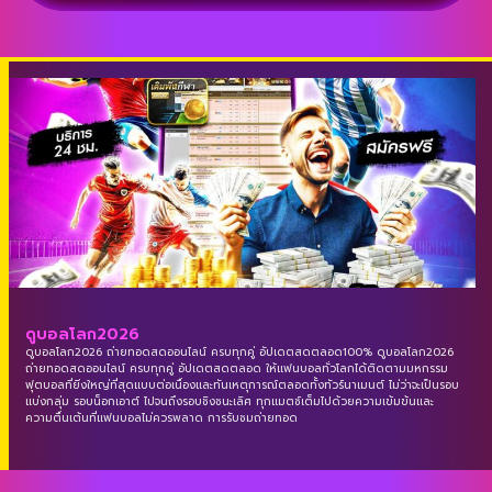
ดูบอลโลก2026
ดูบอลโลก2026 ถ่ายทอดสดออนไลน์ ครบทุกคู่ อัปเดตสดตลอด100% ดูบอลโลก2026
ถ่ายทอดสดออนไลน์ ครบทุกคู่ อัปเดตสดตลอด ให้แฟนบอลทั่วโลกได้ติดตามมหกรรม
ฟุตบอลที่ยิ่งใหญ่ที่สุดแบบต่อเนื่องและทันเหตุการณ์ตลอดทั้งทัวร์นาเมนต์ ไม่ว่าจะเป็นรอบ
แบ่งกลุ่ม รอบน็อกเอาต์ ไปจนถึงรอบชิงชนะเลิศ ทุกแมตช์เต็มไปด้วยความเข้มข้นและ
ความตื่นเต้นที่แฟนบอลไม่ควรพลาด การรับชมถ่ายทอด