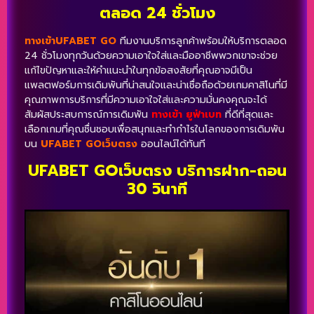
ตลอด 24 ชั่วโมง
ทางเข้าUFABET GO
ทีมงานบริการลูกค้าพร้อมให้บริการตลอด
24 ชั่วโมงทุกวันด้วยความเอาใจใส่และมืออาชีพพวกเขาจะช่วย
แก้ไขปัญหาและให้คำแนะนำในทุกข้อสงสัยที่คุณอาจมีเป็น
แพลตฟอร์มการเดิมพันที่น่าสนใจและน่าเชื่อถือด้วยเกมคาสิโนที่มี
คุณภาพการบริการที่มีความเอาใจใส่และความมั่นคงคุณจะได้
สัมผัสประสบการณ์การเดิมพัน
ทางเข้า ยูฟ่าเบท
ที่ดีที่สุดและ
เลือกเกมที่คุณชื่นชอบเพื่อสนุกและทำกำไรในโลกของการเดิมพัน
บน
UFABET GOเว็บตรง
ออนไลน์ได้ทันที
UFABET GOเว็บตรง บริการฝาก-ถอน
30 วินาที