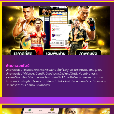
พักยกออนไลน์
พักยกออนไลน์ แทงมวยสดวิเคราะห์เรียลไทม์ ลุ้นกำไรทุกยก การเดิมพันมวยในรูปแบบ
พักยกออนไลน์ ได้รับความนิยมเพิ่มขึ้นอย่างต่อเนื่องในหมู่นักเดิมพันยุคใหม่ เพราะ
สามารถวิเคราะห์เกมได้แบบสดระหว่างการแข่งขัน ไม่ว่าจะเป็นจังหวะการออกอาวุธ ความ
อึด ความเร็ว หรือรูปเกมโดยรวม ทำให้การตัดสินใจเดิมพันมีความแม่นยำมากขึ้น และช่วย
เพิ่มโอกาสทำกำไรได้อย่างมีประสิทธิภาพ