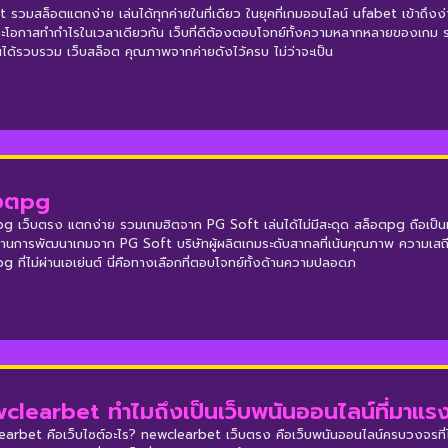
 รวมสล็อตแตกง่าย เล่นได้ทุกค่ายในที่เดียว ในยุคที่เกมออนไลน์ ufabet เข้าถึงง
ะโอกาสทำกำไรในเวลาเดียวกัน เว็บที่ดีต้องตอบโจทย์ทั้งความหลากหลายของเกม ระบ
ันได้รวบรวม เว็บสล็อต คุณภาพจากค่ายดังไว้ครบ ไม่ว่าจะเป็น
อตpg
g เว็บตรง แตกง่าย รวมเกมฮิตจาก PG Soft เล่นได้ไม่มีสะดุด สล็อตpg ถือเป็นหนึ
นการพัฒนาเกมจาก PG Soft บริษัทผู้ผลิตเกมระดับสากลที่เน้นคุณภาพ ความเสถียร
g ที่ไม่ผ่านเอเย่นต์ นี่คือทางเลือกที่ตอบโจทย์ทั้งด้านความปลอดภ
clearbet ทำไมถึงเป็นเว็บพนันออนไลน์ที่มาแรงท
arbet คือเว็บไซต์อะไร? newclearbet เว็บตรง คือเว็บพนันออนไลน์ครบวงจรที่ไ