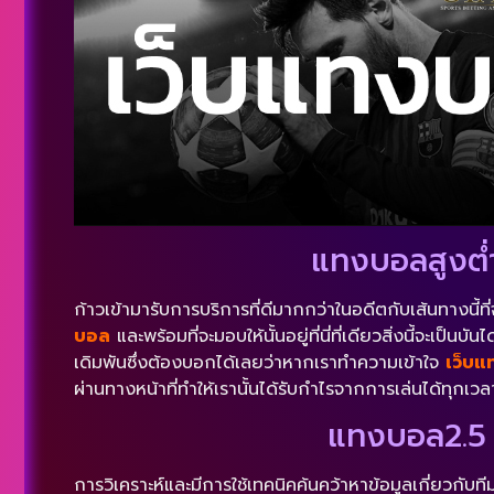
แทงบอลสูงต่
ก้าวเข้ามารับการบริการที่ดีมากกว่าในอดีตกับเส้นทางนี้
บอล
และพร้อมที่จะมอบให้นั้นอยู่ที่นี่ที่เดียวสิ่งนี้จะเ
เดิมพันซึ่งต้องบอกได้เลยว่าหากเราทำความเข้าใจ
เว็บแ
ผ่านทางหน้าที่ทำให้เรานั้นได้รับกำไรจากการเล่นได้ทุก
แทงบอล2.5 
การวิเคราะห์และมีการใช้เทคนิคค้นคว้าหาข้อมูลเกี่ยวกับ