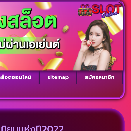
สล็อตออนไลน์
sitemap
สมัครสมาชิก
นิยมแห่งปี2022