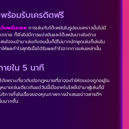
พร้อมรับเครดิตฟรี
เว็บพนันบอล
การเล่นกับโต๊ะพนันในรูปแบบคราวนั้นไม่มี
มากราย ก็ยิ่งไม่มีการแข่งขันและโต๊ะพนันบางในต่าง
นใจจะเข้ามาเล่นกับตนนั้นก็มีไม่มากนักพูดเล่นก็เล่นใน
นทำให้ผลกำไรสุทธิเมื่อได้รับผลกำไรจากการเล่นเหล่านั้น
ายใน 5 นาที
ได้เพราะเกี่ยวกับข้อกฎหมายที่อาจจะทำให้ตนเองถูกอยู่ใน
ยเช่นเดียวกันแต่วันนี้เมื่อเทคโนโลยีเข้ามาผู้เล่นก็มี
การบริการทั้งในเรื่องของคุณภาพการนำเสนอข่าวสารดีๆ
่มมากขึ้น