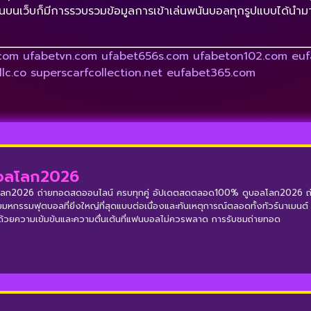
งานบนเว็บก็มีการรวบรวมข้อมูลการเข้าเล่นพนันบอลทุกรูปแบบได้นำม
.com
ufabetvn.com
ufabet656s.com
ufabeton102.com
euf
llc.co
superscarfcollection.net
eufabet365.com
อลโลก2026
โลก2026 ถ่ายทอดสดออนไลน์ ครบทุกคู่ อัปเดตสดตลอด100% ดูบอลโลก2026 ถ่า
มหกรรมฟุตบอลที่ยิ่งใหญ่ที่สุดแบบต่อเนื่องและทันเหตุการณ์ตลอดทั้งทัวร์นาเมนต์
ด้วยความเข้มข้นและความตื่นเต้นที่แฟนบอลไม่ควรพลาด การรับชมถ่ายทอด