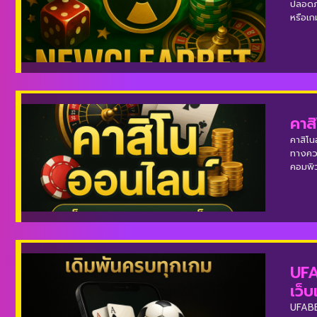
ปลอดภั
หรือเก
คาส
คาสิโน
ทางควา
คอมพิว
UFA
เว็บ
UFABET