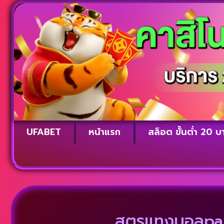
UFABET
หน้าแรก
สล็อต ขั้นต่ำ 20 บ
สูตรแทงบอลpan