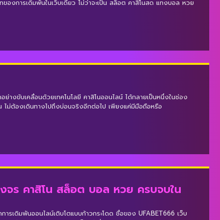
ะเภทของการเดิมพันในเว็บเดียว ไม่ว่าจะเป็น สล็อต คาสิโนสด แทงบอล หวย
ุกอย่างขับเคลื่อนด้วยเทคโนโลยี คาสิโนออนไลน์ ได้กลายเป็นหนึ่งในช่อง
ม่ต้องเดินทางไปถึงบ่อนจริงอีกต่อไป เพียงแค่มีมือถือหรือ
บวงจร คาสิโน สล็อต บอล หวย ครบจบใน
โลกการเดิมพันออนไลน์เติบโตแบบก้าวกระโดด ชื่อของ UFABET666 เว็บ