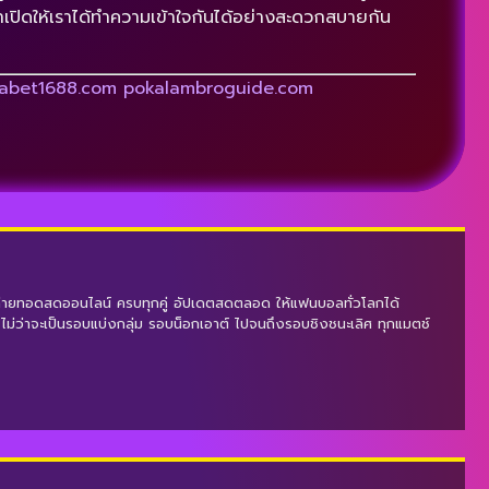
าเปิดให้เราได้ทำความเข้าใจกันได้อย่างสะดวกสบายกัน
abet1688.com
pokalambroguide.com
ยทอดสดออนไลน์ ครบทุกคู่ อัปเดตสดตลอด ให้แฟนบอลทั่วโลกได้
 ไม่ว่าจะเป็นรอบแบ่งกลุ่ม รอบน็อกเอาต์ ไปจนถึงรอบชิงชนะเลิศ ทุกแมตช์